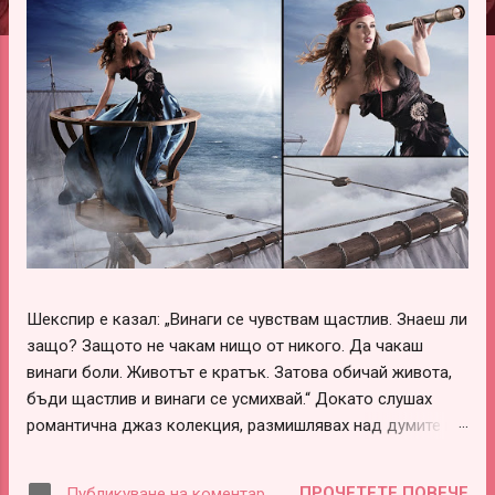
ц
и
и
Шекспир е казал: „Винаги се чувствам щастлив. Знаеш ли
защо? Защото не чакам нищо от никого. Да чакаш
винаги боли. Животът е кратък. Затова обичай живота,
бъди щастлив и винаги се усмихвай.“ Докато слушах
романтична джаз колекция, размишлявах над думите на
този леко луд и вечно щастливо влюбен гений –
Шекспир. В тях има наистина много истини, които обаче
ПРОЧЕТЕТЕ ПОВЕЧЕ
Публикуване на коментар