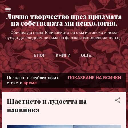
Пропускане към основното съдържание
Лично творчество през призмата
на собствената ми психология.
Обичам да пиша. В писанията си съм истинска и няма
нужда да следвам ритъма на фалша и ежедневния театър.
БЛОГ
КНИГИ
ОЩЕ…
Показват се публикации с
ПОКАЗВАНЕ НА ВСИЧКИ
П
етикета
време
у
б
Щастието и лудостта на
л
наивника
и
к
а