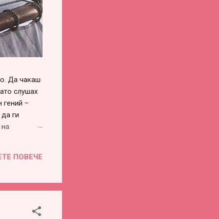
го. Да чакаш
като слушах
 гений –
 да ги
 на
си го
винаги има –
ЕТЕ ПОВЕЧЕ
воевременна
во или
е...