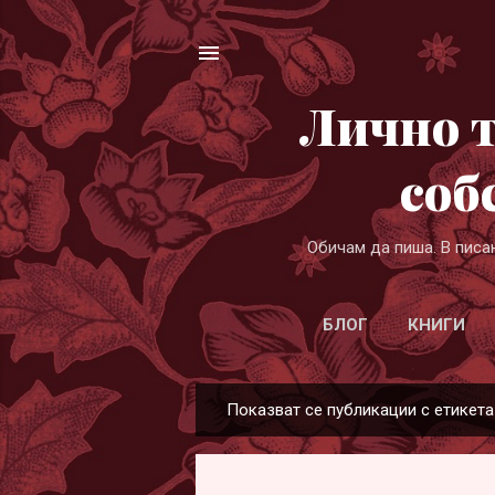
Лично т
соб
Обичам да пиша. В писа
БЛОГ
КНИГИ
Показват се публикации с етикет
П
у
б