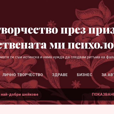
Пропускане към основното съдържание
ворчество през при
ствената ми психоло
нията си съм истинска и няма нужда да следвам ритъма на фал
ЛИЧНО ТВОРЧЕСТВО
ЗДРАВЕ
БИЗНЕС
ЗА АВ
а
най-добри шейкове
ПОКАЗВАН