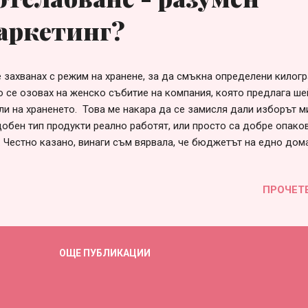
аркетинг?
 захванах с режим на хранене, за да смъкна определени килог
о се озовах на женско събитие на компания, която предлага ше
ли на храненето. Това ме накара да се замисля дали изборът м
добен тип продукти реално работят, или просто са добре опако
. Честно казано, винаги съм вярвала, че бюджетът на едно дом
 бъде максимално оптимизиран. При мен това е още по-валидн
 до последната стотинка (или цент), особено с оглед на факта,
ПРОЧЕТ
алност. Не ми се отделят излишни средства за програми и продук
лен резултат. Не се смятам за експерт по здравословно хранене
м с базови познания, нищо повече. Именно затова шейковете к
ли на хранене ми се сториха интересни. Реших да подходя разум
ОЩЕ ПУБЛИКАЦИИ
о изкуствен интелект, използвайки конкретни и целенасочени ф
личното ми развитие – в момента ка...