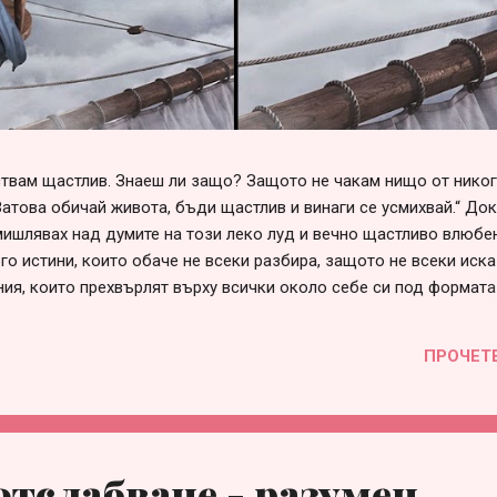
вствам щастлив. Знаеш ли защо? Защото не чакам нищо от нико
Затова обичай живота, бъди щастлив и винаги се усмихвай.“ До
ишлявах над думите на този леко луд и вечно щастливо влюбен
го истини, които обаче не всеки разбира, защото не всеки иска
ния, които прехвърлят върху всички около себе си под формата
говорни“, „несериозни“ и т.н. Списъкът е дълъг и всеки може да 
е в сърцето си. Така или иначе, болка във взаимоотношенията 
ПРОЧЕТ
през различна призма и личностна мотивация, за която няма с
 това е страхът от само-заявяване или от загуба на приятелст
много проста – когато един човек не събира смелост да заяви с
отслабване - разумен