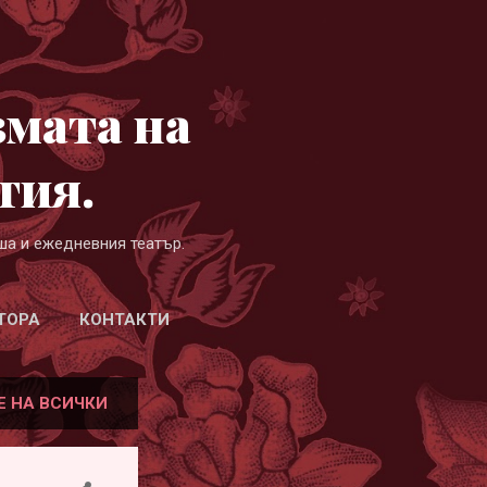
змата на
гия.
ша и ежедневния театър.
ТОРА
КОНТАКТИ
Е НА ВСИЧКИ