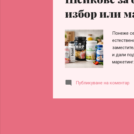
избор или м
Понеже се
естествен
заместите
и дали по
маркетинг
трябва да
изчислено
Публикуване на коментар
вече е ре
дават реа
разполага
заместите
допитам д
част и от 