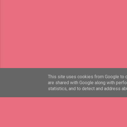
This site uses cookies from Google to de
are shared with Google along with perfo
statistics, and to detect and address ab