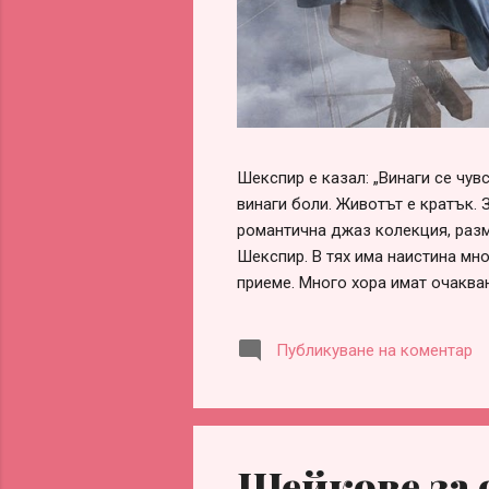
Шекспир е казал: „Винаги се чу
винаги боли. Животът е кратък. 
романтична джаз колекция, разм
Шекспир. В тях има наистина мно
приеме. Много хора имат очаква
обвинения, че са „нагли“, „безот
оформи сам, ако честно погледн
Публикуване на коментар
заради разочарования, гледане 
информираност. Честа причина за
партньорство. Истината обаче е 
Шейкове за 