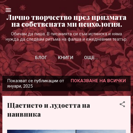
Пропускане към основното съдържание
Лично творчество през призмата
на собствената ми психология.
Обичам да пиша. В писанията си съм истинска и няма
нужда да следвам ритъма на фалша и ежедневния театър.
БЛОГ
КНИГИ
ОЩЕ…
Показват се публикации от
ПОКАЗВАНЕ НА ВСИЧКИ
П
януари, 2025
у
б
Щастието и лудостта на
л
наивника
и
к
а