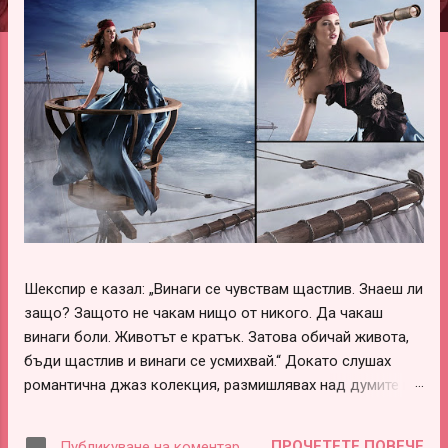
ц
и
и
Шекспир е казал: „Винаги се чувствам щастлив. Знаеш ли
защо? Защото не чакам нищо от никого. Да чакаш
винаги боли. Животът е кратък. Затова обичай живота,
бъди щастлив и винаги се усмихвай.“ Докато слушах
романтична джаз колекция, размишлявах над думите на
този леко луд и вечно щастливо влюбен гений –
Шекспир. В тях има наистина много истини, които обаче
ПРОЧЕТЕТЕ ПОВЕЧЕ
Публикуване на коментар