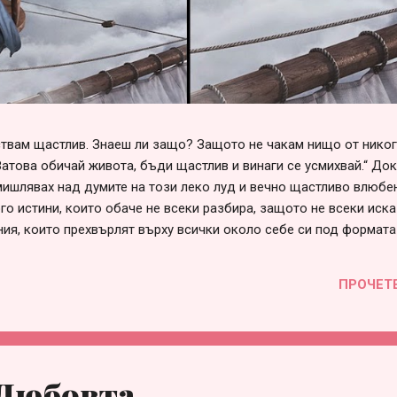
вствам щастлив. Знаеш ли защо? Защото не чакам нищо от нико
Затова обичай живота, бъди щастлив и винаги се усмихвай.“ До
ишлявах над думите на този леко луд и вечно щастливо влюбен
го истини, които обаче не всеки разбира, защото не всеки иска
ния, които прехвърлят върху всички около себе си под формата
говорни“, „несериозни“ и т.н. Списъкът е дълъг и всеки може да 
е в сърцето си. Така или иначе, болка във взаимоотношенията 
ПРОЧЕТ
през различна призма и личностна мотивация, за която няма с
 това е страхът от само-заявяване или от загуба на приятелст
много проста – когато един човек не събира смелост да заяви с
 Любовта