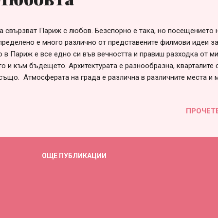
а свързват Париж с любов. Безспорно е така, но посещението н
пределено е много различно от представените филмови идеи за
 в Париж е все едно си във вечността и правиш разходка от м
о и към бъдещето. Архитектурата е разнообразна, кварталите с
 също. Атмосферата на града е различна в различните места и 
 където столовете са много близко един до друг. Това е направ
оито стоят в кафето да се чувстват някак по-интимни и близки, 
ПРОЧЕТ
ръцете или косите си, а може би просто да чувстват човешко п
ят кафе. Да, Париж е град на романтика - в изкуството, любовт
рата, гениалността на човешкия разум, изградил Айфеловата ку
ше с думи дори и за писател като мен. Със сигурност се изживя
ОЩЕ ПУБЛИКАЦИИ
лно и специфично пътуването в този вечен град от всеки човек
то на френската столи...