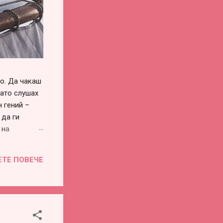
го. Да чакаш
като слушах
 гений –
 да ги
 на
си го
винаги има –
ЕТЕ ПОВЕЧЕ
воевременна
во или
е...