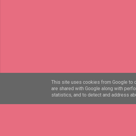
This site uses cookies from Google to de
are shared with Google along with perfo
statistics, and to detect and address ab