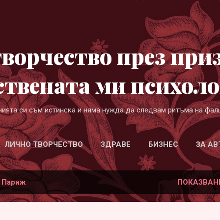
Пропускане към основното съдържание
ворчество през при
ствената ми психоло
нията си съм истинска и няма нужда да следвам ритъма на фал
ЛИЧНО ТВОРЧЕСТВО
ЗДРАВЕ
БИЗНЕС
ЗА АВ
а
Париж
ПОКАЗВАН