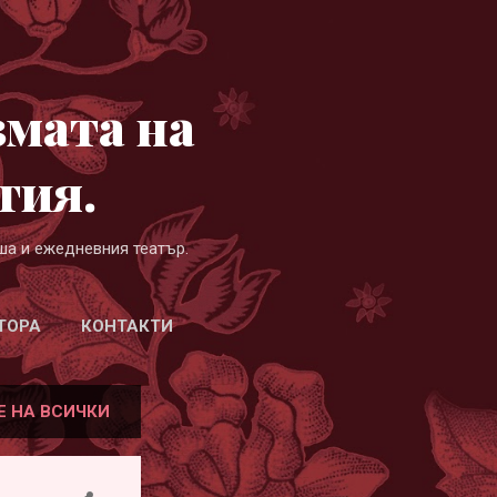
змата на
гия.
ша и ежедневния театър.
ТОРА
КОНТАКТИ
Е НА ВСИЧКИ