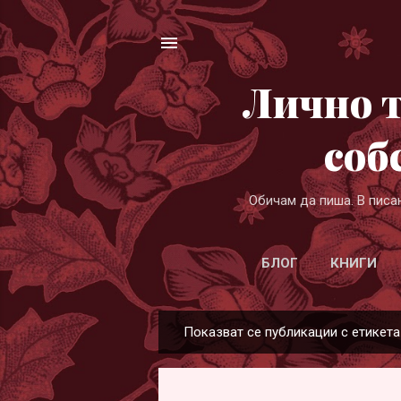
Лично т
соб
Обичам да пиша. В писа
БЛОГ
КНИГИ
Показват се публикации с етикет
П
у
б