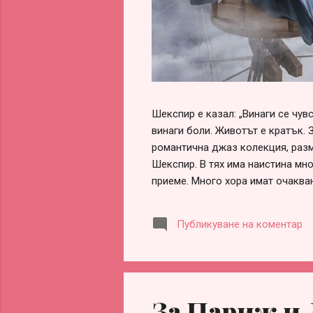
Шекспир е казал: „Винаги се чу
винаги боли. Животът е кратък. 
романтична джаз колекция, разм
Шекспир. В тях има наистина мно
приеме. Много хора имат очаква
обвинения, че са „нагли“, „безот
оформи сам, ако честно погледн
Публикуване на коментар
заради разочарования, гледане 
информираност. Честа причина за
партньорство. Истината обаче е 
За Париж и