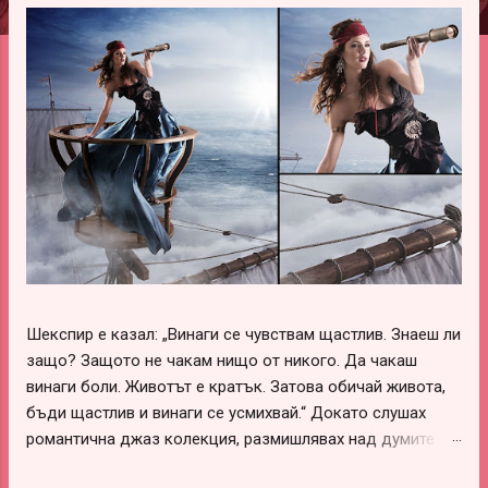
ц
и
и
Шекспир е казал: „Винаги се чувствам щастлив. Знаеш ли
защо? Защото не чакам нищо от никого. Да чакаш
винаги боли. Животът е кратък. Затова обичай живота,
бъди щастлив и винаги се усмихвай.“ Докато слушах
романтична джаз колекция, размишлявах над думите на
този леко луд и вечно щастливо влюбен гений –