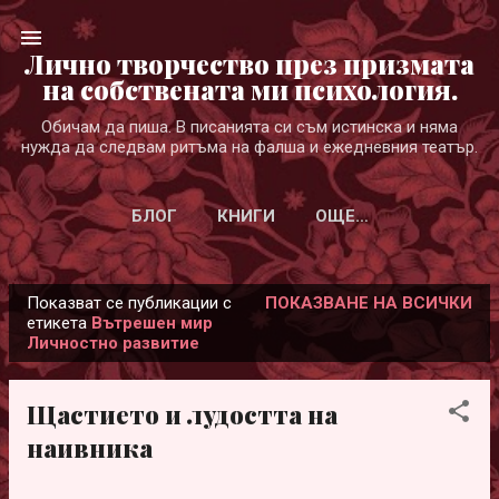
Пропускане към основното съдържание
Лично творчество през призмата
на собствената ми психология.
Обичам да пиша. В писанията си съм истинска и няма
нужда да следвам ритъма на фалша и ежедневния театър.
БЛОГ
КНИГИ
ОЩЕ…
Показват се публикации с
ПОКАЗВАНЕ НА ВСИЧКИ
П
етикета
Вътрешен мир
Личностно развитие
у
б
л
Щастието и лудостта на
и
наивника
к
а