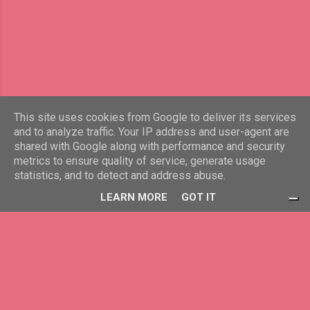
парфюмерията – света на Парфюмерът,
създаден по романа на Патрик Зюскинд.
Това не е просто история за парфюм.
Това е история за самота, обсебване,
човешка памет и желанието да задържим
красотата завинаги. 🌫 Човекът без
собствен аромат Главният герой – Жан-
Батист Грьонуй – се ражда в Париж през
This site uses cookies from Google to deliver its services
and to analyze traffic. Your IP address and user-agent are
XVIII век. Още от самото начало той е
shared with Google along with performance and security
различен. Той няма собствен телесен
Предоставено от Blogger
metrics to ensure quality of service, generate usage
аромат. Но притежава нещо друго –
statistics, and to detect and address abuse.
свръхчовешко обоняние. Грьонуй може
www.lichna-prizma.eu
LEARN MORE
GOT IT
да различава хиляди миризми
едновременно – камък, дъжд, дърво,
пот, страх, цветя, кожа, смърт. Светът за
него не е изграден от картини, а от
аромати. Именн...
Вашите избори за поверителност