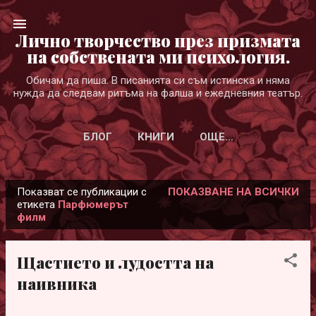
Пропускане към основното съдържание
Лично творчество през призмата
на собствената ми психология.
Обичам да пиша. В писанията си съм истинска и няма
нужда да следвам ритъма на фалша и ежедневния театър.
БЛОГ
КНИГИ
ОЩЕ…
Показват се публикации с
ПОКАЗВАНЕ НА ВСИЧКИ
П
етикета
Парфюмерът
филм
у
б
л
Щастието и лудостта на
и
наивника
к
а