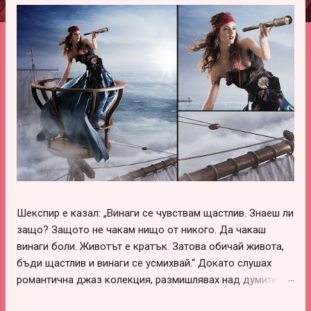
ц
и
и
Шекспир е казал: „Винаги се чувствам щастлив. Знаеш ли
защо? Защото не чакам нищо от никого. Да чакаш
винаги боли. Животът е кратък. Затова обичай живота,
бъди щастлив и винаги се усмихвай.“ Докато слушах
романтична джаз колекция, размишлявах над думите на
този леко луд и вечно щастливо влюбен гений –