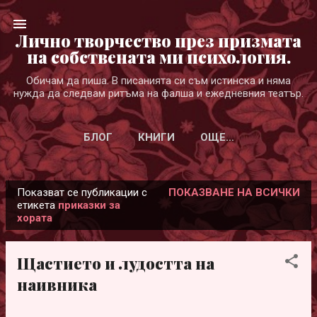
Пропускане към основното съдържание
Лично творчество през призмата
на собствената ми психология.
Обичам да пиша. В писанията си съм истинска и няма
нужда да следвам ритъма на фалша и ежедневния театър.
БЛОГ
КНИГИ
ОЩЕ…
Показват се публикации с
ПОКАЗВАНЕ НА ВСИЧКИ
П
етикета
приказки за
хората
у
б
л
Щастието и лудостта на
и
наивника
к
а