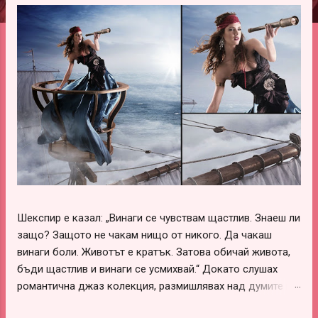
ц
и
и
Шекспир е казал: „Винаги се чувствам щастлив. Знаеш ли
защо? Защото не чакам нищо от никого. Да чакаш
винаги боли. Животът е кратък. Затова обичай живота,
бъди щастлив и винаги се усмихвай.“ Докато слушах
романтична джаз колекция, размишлявах над думите на
този леко луд и вечно щастливо влюбен гений –