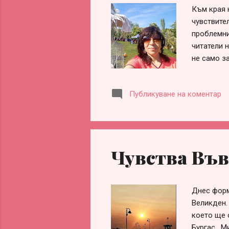
Към края 
чувствите
проблемнит
читатели н
не само з
житието. 
отново. :
Публикуване на коментар
сутринта 
дискомфор
на моя пр
интензиве
даже се ч
Чувства Въ
нужно да н
Днес форм
Великден.
което ще 
Бургас. Ми