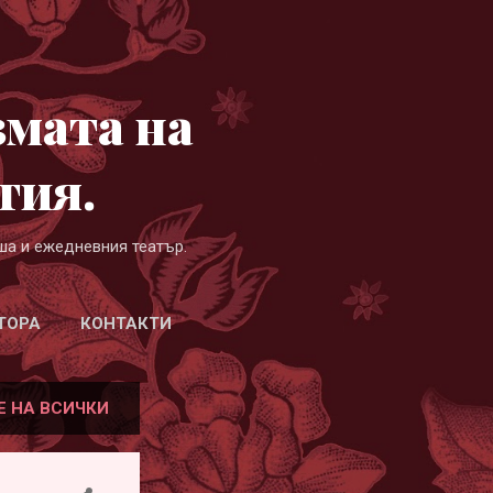
змата на
гия.
ша и ежедневния театър.
ТОРА
КОНТАКТИ
Е НА ВСИЧКИ