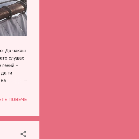
го. Да чакаш
като слушах
 гений –
 да ги
 на
си го
винаги има –
ЕТЕ ПОВЕЧЕ
воевременна
во или
е...
и