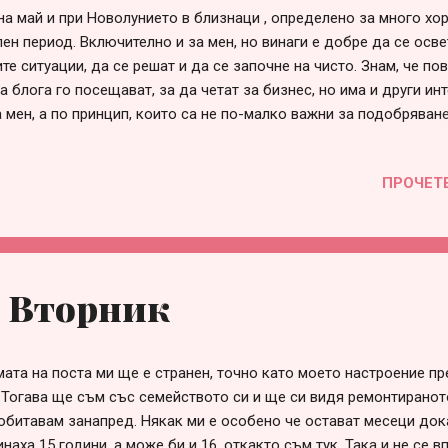
на май и при Новолунието в близнаци , определено за много хор
лен период. Включително и за мен, но винаги е добре да се осве
е ситуации, да се решат и да се започне на чисто. Знам, че по
а блога го посещават, за да четат за бизнес, но има и други ин
а мен, а по принцип, които са не по-малко важни за подобряван
Една такава ще захвана днес, иначе и за бизнес ще си пиша по-
) Защо само-лечението е от изключителна важност? Като се съб
ПРОЧЕТ
рязко си зададох този въпрос. От известно време насам усеща
т и доста часове мислих защо е така и го виждах като причин
огрес в много сфери. Понеже от началото на годината съм в н
н период на емоционални, ментални, физически и духовни проме
удя как оцелявам все още, но едва тази нощ намерих отговора.
в Вторник
аправя крачка назад и ...
ата на поста ми ще е странен, точно като моето настроение п
 Тогава ще съм със семейството си и ще си видя ремонтирано
обитавам занапред. Някак ми е особено че остават месеци док
наха 15 години, а може би и 16, откакто съм тук. Така и не се в