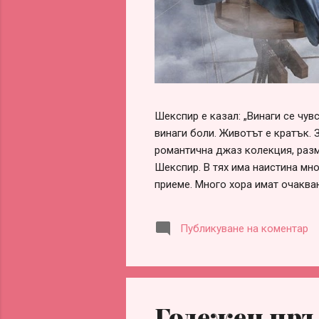
Шекспир е казал: „Винаги се чу
винаги боли. Животът е кратък. 
романтична джаз колекция, разм
Шекспир. В тях има наистина мно
приеме. Много хора имат очаква
обвинения, че са „нагли“, „безот
оформи сам, ако честно погледн
Публикуване на коментар
заради разочарования, гледане 
информираност. Честа причина за
партньорство. Истината обаче е 
Годежен пръ