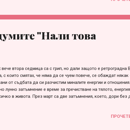
ка" и с дъжда, за да се върна към реалната ситуация на живота 
хубаво е човек да се чувства известен, но от там идват и очак
дава акъл като по-мъдър и успешен. Всички вярват на думите му
е си. Поне аз така го усещах, особено по време на разпита в съд
ях много интересни хора, но изпитах една огромна студенина о
думите "Нали това
а с ...
 вече втора седмица са с грип, но дали защото е ретроградна 
, с които смятах, че няма да се чуем повече, се обаждат някак
ани от съдбата да си разчистим миналите енергии и отношения
но лунно затъмнение е време за пречистване на тялото, енергия
ичко в живота. През март са две затъмнения, което, дори без 
астроном, нумеролог и т.н., ми дава ясни знаци, че месецът ще 
иращ. А всяка метаморфоза минава през болката на загубата 
ПРОЧЕТ
и дори себе си за момент Понеже съм в къщи и доста неща ос
е да осмисля. Разбрах, че с думите ми като "Нищо не искам от 