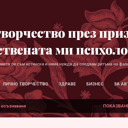
Пропускане към основното съдържание
ворчество през при
ствената ми психоло
нията си съм истинска и няма нужда да следвам ритъма на фал
ЛИЧНО ТВОРЧЕСТВО
ЗДРАВЕ
БИЗНЕС
ЗА АВ
а
осъзнаване
ПОКАЗВАН