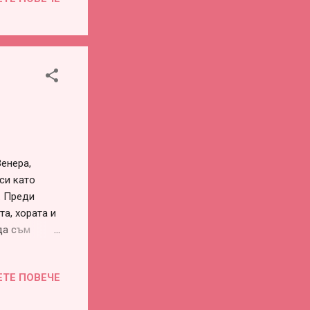
си.
ванията към
, но не и
а. Та, в
т
Венера,
 си като
. Преди
та, хората и
да съм
е много
на нещо,
ЕТЕ ПОВЕЧЕ
ъзнавам и
никого" или