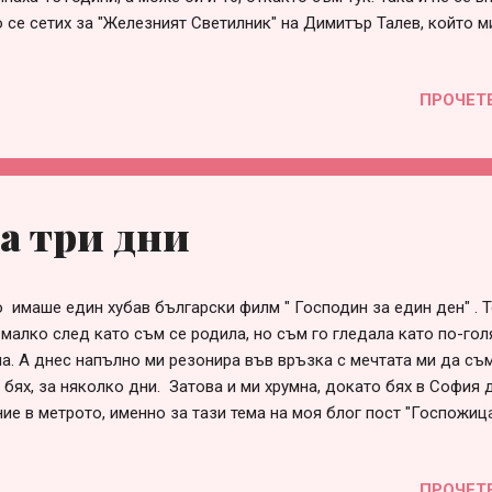
 се сетих за "Железният Светилник" на Димитър Талев, който 
жду другото. Сигурно е, защото там ставаше дума за желанието
мъж в неговото село и да стане "чуждоземец", но това така и н
ПРОЧЕТ
ят за романа. Та и аз така, все си останах чуждоземец в гр. Бу
 може би 1-2 по-близки хора, които напоследък изчезнаха, но с
ето физическо време е ограничено и ангажиментите много. Да,
на, но не е същото, така че съм си поела кармата за неподдър
ошения. А може би срещите се разредиха и разговорите, защо
а три дни
 път и нямам...
 имаше един хубав български филм " Господин за един ден" . Т
малко след като съм се родила, но съм го гледала като по-гол
а. А днес напълно ми резонира във връзка с мечтата ми да съ
И бях, за няколко дни. Затова и ми хрумна, докато бях в София 
ие в метрото, именно за тази тема на моя блог пост "Госпожица
 приятно и забавно в повечето случаи. Основната идея тук е да
нала да се вземам твърде на сериозно и е добре, че три дни с
ПРОЧЕТ