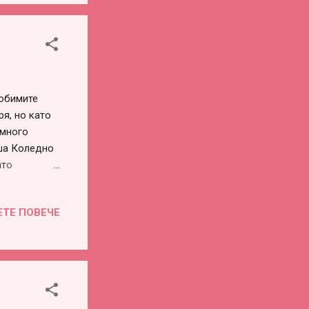
и илюзии от
ично.
лно и
любимите
я, но като
 много
аша Коледно
ато
злична
 да стоя на
ЕТЕ ПОВЕЧЕ
 си го
 най-
тиват там,
стигнала.
да не