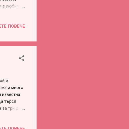
ми е любим
 на жена да
е се случи.
ЕТЕ ПОВЕЧЕ
ргас с много
игурно,
 чуваме се
жаните
то всеки е
ой е
яма и много
м известна
да търся
 за три дни"
 споделя, че
е разхождах
ЕТЕ ПОВЕЧЕ