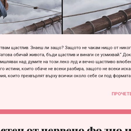
вствам щастлив. Знаеш ли защо? Защото не чакам нищо от нико
Затова обичай живота, бъди щастлив и винаги се усмихвай.“ До
ишлявах над думите на този леко луд и вечно щастливо влюбен
го истини, които обаче не всеки разбира, защото не всеки иска
ния, които прехвърлят върху всички около себе си под формата
говорни“, „несериозни“ и т.н. Списъкът е дълъг и всеки може да 
е в сърцето си. Така или иначе, болка във взаимоотношенията 
ПРОЧЕТ
през различна призма и личностна мотивация, за която няма с
 това е страхът от само-заявяване или от загуба на приятелст
много проста – когато един човек не събира смелост да заяви с
стен от червено фолио 