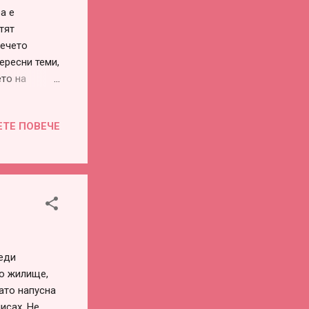
а е
тят
вечето
тересни теми,
ето на
нататък
удих в 05.00
ЕТЕ ПОВЕЧЕ
м вътрешен
а за липса
евероятно
ни, за които
 Било е
реди
то жилище,
ато напусна
писах. Не