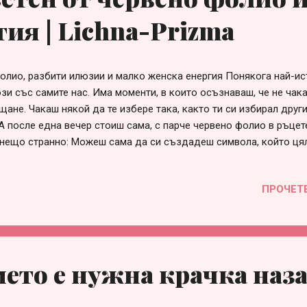
ия | Lichna-Prizma
олио, разбити илюзии и малко женска енергия Понякога най-ис
ози със самите нас. Има моменти, в които осъзнаваш, че не чак
щане. Чакаш някой да те избере така, както ти си избирал друг
А после една вечер стоиш сама, с парче червено фолио в ръцете
нещо странно: Можеш сама да си създадеш символа, който ця
някой друг да ти подари. Дълго време си мислех, че искам годе
знах, че мога да си създам собствен. Докато се лутах из дебри
ПРОЧЕТ
те и вярвах на хора, които умеят да превръщат лъжите си в кра
ви занимания и нови начини да бъда до себе си. Гордея се със
т червено фолио. Той ми напомня за Сатурн и неговите кръгове
на земя, такава, каквато я познавах. Свят, който сякаш се разр
но и дори финансово. Но това не са моите световни въпроси. 
ето е нужна крачка наз
а се грижа за себе си — някъде меж...