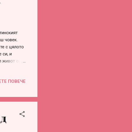
тинският
аш човек.
ите с цялото
 си, и
л живот си
жен пръстен.
те на
ЕТЕ ПОВЕЧЕ
сиви речи,
 своя
 — символ на
уши духовно,
Моето е да
ад