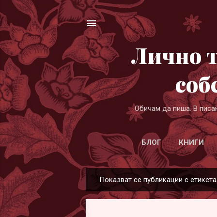
Лично т
соб
Обичам да пиша. В писа
БЛОГ
КНИГИ
Показват се публикации с етикет
П
у
б