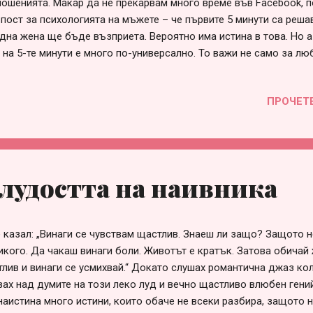
ошенията. Макар да не прекарвам много време във Facebook, п
 пост за психологията на мъжете – че първите 5 минути са реш
една жена ще бъде възприета. Вероятно има истина в това. Но а
на 5-те минути е много по-универсално. То важи не само за люб
ата, и за бизнеса. Това са онези първи минути, в които се случ
обмен на енергия. Когато се запозная с нов човек – независимо
ПРОЧЕТ
вите 5 минути усещам дали ще си паснем в дългосрочен план, 
ра за разговор от време на време, или дали бихме могли да въ
посока. Интуицията ми никога не ме е подвеждала. Тя говори ясн
 По отношение на мъжете, усещането е също толкова категорич
 минути разбирам дали са ми интересни и дали искам да общува
лудостта на наивника
ическо привличане, ...
 казал: „Винаги се чувствам щастлив. Знаеш ли защо? Защото 
икого. Да чакаш винаги боли. Животът е кратък. Затова обичай 
лив и винаги се усмихвай.“ Докато слушах романтична джаз ко
ах над думите на този леко луд и вечно щастливо влюбен гени
 наистина много истини, които обаче не всеки разбира, защото 