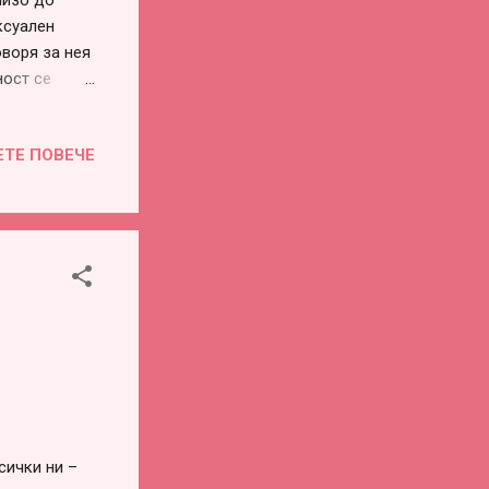
лизо до
ксуален
воря за нея
ност се
ина, кадифе,
тика. В
ЕТЕ ПОВЕЧЕ
зва, а се
е.“
ависимо
вена
ради някого
сички ни –