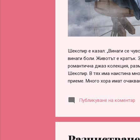
Шекспир е казал: „Винаги се чу
винаги боли. Животът е кратък. 
романтична джаз колекция, разм
Шекспир. В тях има наистина мно
приеме. Много хора имат очаква
обвинения, че са „нагли“, „безот
оформи сам, ако честно погледн
Публикуване на коментар
заради разочарования, гледане 
информираност. Честа причина за
партньорство. Истината обаче е 
Разчистване