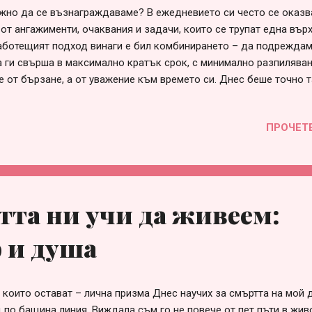
жно да се възнаграждаваме? В ежедневието си често се оказ
от ангажименти, очаквания и задачи, които се трупат една върх
аботещият подход винаги е бил комбинирането – да подреждам
да ги свърша в максимално кратък срок, с минимално разпиляван
Не от бързане, а от уважение към времето си. Днес беше точно 
 динамичен и… завършен. След като приключих с всичко планир
нещо много важно: спрях. Направих си разбор. Не само какво с
ПРОЧЕТ
чувствам , какво мога да подобря и как да продължа напред по-
вно – физически, емоционално и ментално. Организацията на 
започва от яснотата в ума. Малката награда като акт на грижа
азговор със себе си седнах в едно ново за мен място – Cafe De
та мигновено ме върна в Париж, където бях през 2024 година. 
тта ни учи да живеем:
о усетили, Париж не е просто град – той е усещане за дом, ...
р и душа
, които остават – лична призма Днес научих за смъртта на мой 
 по бащина линия. Виждала съм го не повече от пет пъти в живо