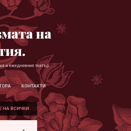
змата на
гия.
ша и ежедневния театър.
ТОРА
КОНТАКТИ
Е НА ВСИЧКИ