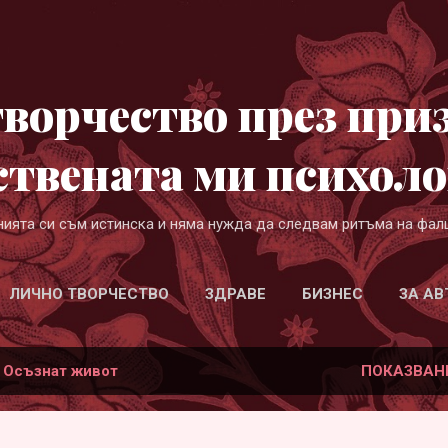
Пропускане към основното съдържание
ворчество през при
ствената ми психоло
нията си съм истинска и няма нужда да следвам ритъма на фал
ЛИЧНО ТВОРЧЕСТВО
ЗДРАВЕ
БИЗНЕС
ЗА АВ
а
Осъзнат живот
ПОКАЗВАН