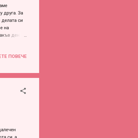
ваме
у друга. За
 делата си
е на
такъв ден –
ано,
ъм свършила,
ЕТЕ ПОВЕЧЕ
времето
 След този
 Paris .
За онези,
далечен
та си, а