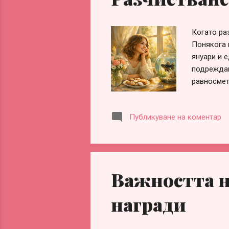
Когато ра
Понякога 
януари и 
подреждан
равносмет
трансформ
емоционал
Публикуване на коментар
дойде по 
едва месец
„само риб
Причината
почиствал
Важността н
прозрение
видях...
награди