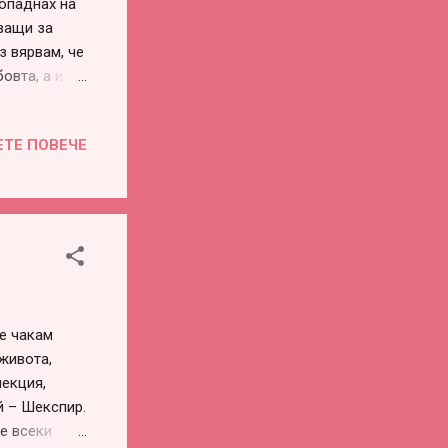
опаднах на
аващи за
з вярвам, че
овта, а и за
ва невидим,
 от пола –
ЕТЕ ПОВЕЧЕ
дали ще сме
рвим заедно
о, стига да
но. В
м с тях. Ако
не чакам
живота,
лекция,
й – Шекспир.
не всеки