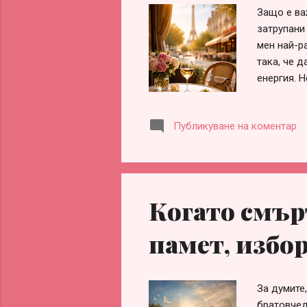
Защо е ва
затрупани 
мен най-р
така, че 
енергия. 
изпълнен,
направих 
Публикуване на коментар
а как се 
здравосло
всъщност 
вътрешен р
Атмосфера
Когато смър
които са г
памет, избо
За думите
братовчед