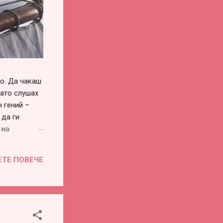
го. Да чакаш
като слушах
 гений –
 да ги
 на
си го
винаги има –
ЕТЕ ПОВЕЧЕ
воевременна
во или
е...