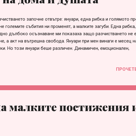
зчистването започне отвътре: януари, една рибка и голямото п
не големите събития ни променят, а малките загуби. Една рибка
едно дълбоко осъзнаване ми показаха защо разчистването не 
е, а акт на вътрешна свобода. Януари при мен винаги е месец н
ки. Но този януари беше различен. Динамичен, емоционален,
иращ. Както всяка година, се разчистиха много неща – финанс
но, душевно. Но най-силното преживяване, което ме разтърси 
ПРОЧЕТ
най-неочаквания начин. Моята малка рибка-телескоп си отиде. 
, но с много любов. Когато я загубих, тъгата беше истинска. Д
ка“, но остави следа. Остави и спомени. И едно много ясно осъ
 да си отиде, поне според мен, беше проста и болезнено честна
а достатъчно добре аквариума. И точно в този момент ме удар
а малките постижения 
то: ако не разчистваш навреме, нещо умира. Първата ми мисъл,