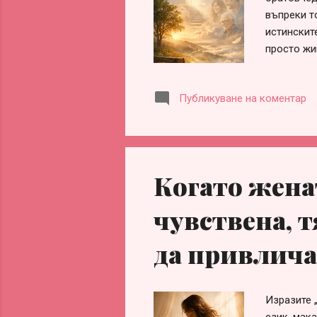
въпреки то
истинскит
просто жи
истини. Д
мълчание.
Публикуване на коментар
елементар
отговорно
тези думи
съзнателно
физическо
Когато женат
затова из
чувствена, т
да привлича
Изразите 