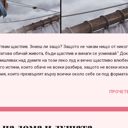
вствам щастлив. Знаеш ли защо? Защото не чакам нищо от нико
Затова обичай живота, бъди щастлив и винаги се усмихвай.“ До
ишлявах над думите на този леко луд и вечно щастливо влюбен
го истини, които обаче не всеки разбира, защото не всеки иска
ния, които прехвърлят върху всички около себе си под формата
говорни“, „несериозни“ и т.н. Списъкът е дълъг и всеки може да 
е в сърцето си. Така или иначе, болка във взаимоотношенията 
ПРОЧЕТ
през различна призма и личностна мотивация, за която няма с
 това е страхът от само-заявяване или от загуба на приятелст
много проста – когато един човек не събира смелост да заяви с
 на дома и душата