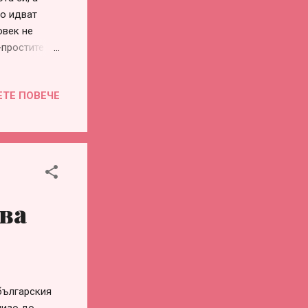
то идват
овек не
-простите
ние,
оито звучат
ЕТЕ ПОВЕЧЕ
осят
азлично на
и изричам
мо
вено. Именно
чва
българския