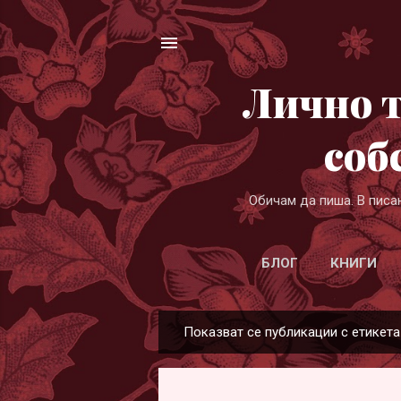
Лично т
соб
Обичам да пиша. В писа
БЛОГ
КНИГИ
Показват се публикации с етикет
П
у
б