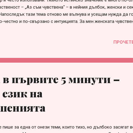
ар и често използвани. Тяхното истинско значение е много по-б
вственост – „Аз съм чувствена“ – в нейния дълбок, женски и се
 Напоследък тази тема отново ме вълнува и усещам нужда да го
по-честно и по-свързано с интуицията. За мен женската чувстве
в грижата и любовта към тялото – в избора да нося сатен, копр
оито се спускат и следват формата ми. В масла, аромати, козме
ПРОЧЕТ
то не крещят, а нашепват. Това е женственост, която не се дока
Ал Пачино е казал: „Жената е жена с всяко вдишване и издишван
о дали е любовница, майка или жена с домашни любимци. Нез
партньор или не. Една дама е добре да се поддържа – с качест
, добра храна, движение и внимание към външния си вид. Не за
в първите 5 минути –
 защото това е форма на самоуважение. От опита...
език на
шенията
е пише за една от онези теми, които тихо, но дълбоко засягат в