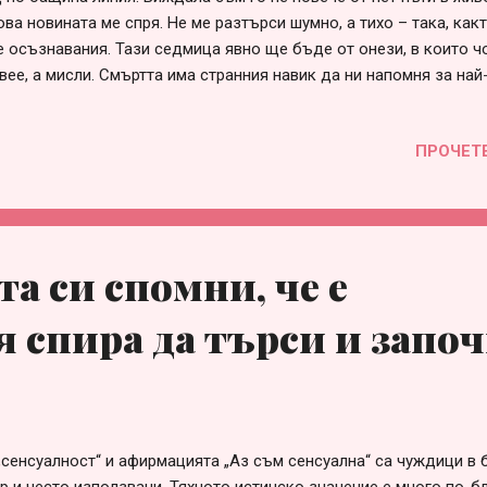
ва новината ме спря. Не ме разтърси шумно, а тихо – така, как
е осъзнавания. Тази седмица явно ще бъде от онези, в които ч
вее, а мисли. Смъртта има странния навик да ни напомня за най
окато човек диша, има избор. Избор да промени посока, отноше
 Избор да каже навреме „Обичам те“ и „Благодаря ти“ – думи, к
ПРОЧЕТ
но, но се оказват най-трудните за изричане. Може би защото н
ст. И защото паметта на душата ги запомня. Хората реагират р
. Някои се смущават. Други ги приемат като нещо излишно. Аз г
 . За мен те не са навик, а избор. Форма на присъствие – не са
, но и вътрешно. Не всеки е готов да го приеме и това е естест
а си спомни, че е
брах да живея сама, вместо да споделям живота си...
я спира да търси и запо
„сенсуалност“ и афирмацията „Аз съм сенсуална“ са чуждици в 