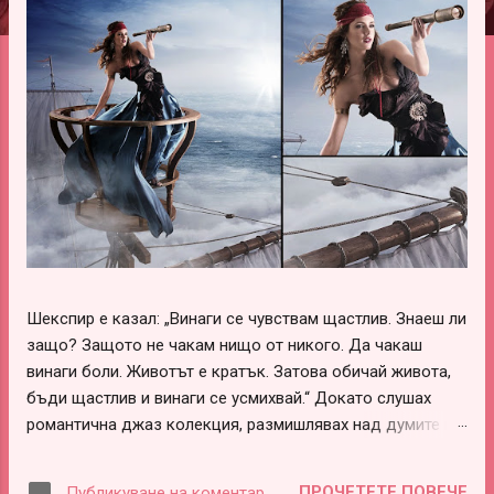
ц
и
и
Шекспир е казал: „Винаги се чувствам щастлив. Знаеш ли
защо? Защото не чакам нищо от никого. Да чакаш
винаги боли. Животът е кратък. Затова обичай живота,
бъди щастлив и винаги се усмихвай.“ Докато слушах
романтична джаз колекция, размишлявах над думите на
този леко луд и вечно щастливо влюбен гений –
Шекспир. В тях има наистина много истини, които обаче
ПРОЧЕТЕТЕ ПОВЕЧЕ
Публикуване на коментар