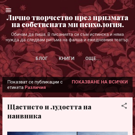
Пропускане към основното съдържание
Лично творчество през призмата
на собствената ми психология.
Обичам да пиша. В писанията си съм истинска и няма
нужда да следвам ритъма на фалша и ежедневния театър.
БЛОГ
КНИГИ
ОЩЕ…
Показват се публикации с
ПОКАЗВАНЕ НА ВСИЧКИ
П
етикета
Различия
у
б
Щастието и лудостта на
л
наивника
и
к
а