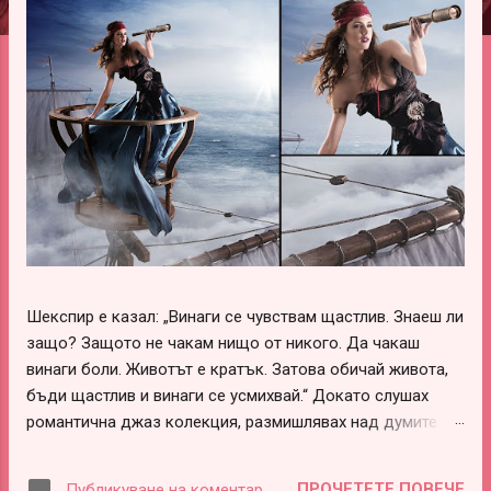
ц
и
и
Шекспир е казал: „Винаги се чувствам щастлив. Знаеш ли
защо? Защото не чакам нищо от никого. Да чакаш
винаги боли. Животът е кратък. Затова обичай живота,
бъди щастлив и винаги се усмихвай.“ Докато слушах
романтична джаз колекция, размишлявах над думите на
този леко луд и вечно щастливо влюбен гений –
Шекспир. В тях има наистина много истини, които обаче
ПРОЧЕТЕТЕ ПОВЕЧЕ
Публикуване на коментар