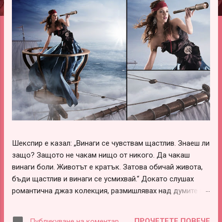
ц
и
и
Шекспир е казал: „Винаги се чувствам щастлив. Знаеш ли
защо? Защото не чакам нищо от никого. Да чакаш
винаги боли. Животът е кратък. Затова обичай живота,
бъди щастлив и винаги се усмихвай.“ Докато слушах
романтична джаз колекция, размишлявах над думите на
този леко луд и вечно щастливо влюбен гений –
Шекспир. В тях има наистина много истини, които обаче
ПРОЧЕТЕТЕ ПОВЕЧЕ
Публикуване на коментар