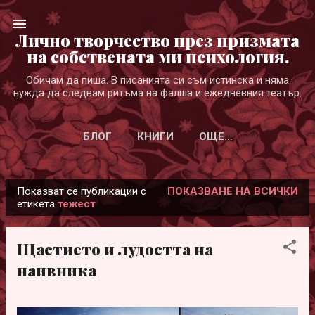
Пропускане към основното съдържание
Лично творчество през призмата
на собствената ми психология.
Обичам да пиша. В писанията си съм истинска и няма
нужда да следвам ритъма на фалша и ежедневния театър.
БЛОГ
КНИГИ
ОЩЕ…
Показват се публикации с
ПОКАЗВАНЕ НА ВСИЧКИ
П
етикета
тежест
у
б
Щастието и лудостта на
л
наивника
и
к
а