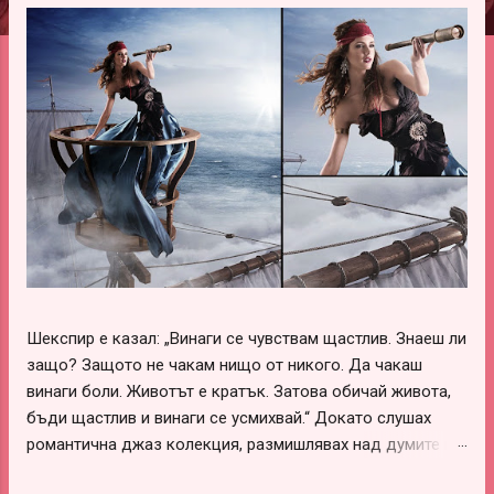
ц
и
и
Шекспир е казал: „Винаги се чувствам щастлив. Знаеш ли
защо? Защото не чакам нищо от никого. Да чакаш
винаги боли. Животът е кратък. Затова обичай живота,
бъди щастлив и винаги се усмихвай.“ Докато слушах
романтична джаз колекция, размишлявах над думите на
този леко луд и вечно щастливо влюбен гений –