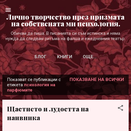
Пропускане към основното съдържание
Лично творчество през призмата
на собствената ми психология.
Обичам да пиша. В писанията си съм истинска и няма
нужда да следвам ритъма на фалша и ежедневния театър.
БЛОГ
КНИГИ
ОЩЕ…
Показват се публикации с
ПОКАЗВАНЕ НА ВСИЧКИ
П
етикета
психология на
парфюмите
у
б
л
Щастието и лудостта на
и
наивника
к
а