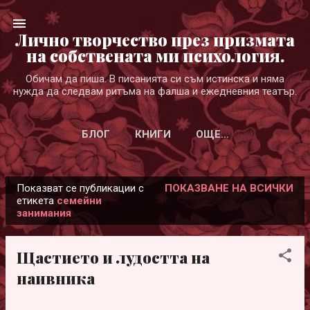
Пропускане към основното съдържание
Лично творчество през призмата
на собствената ми психология.
Обичам да пиша. В писанията си съм истинска и няма
нужда да следвам ритъма на фалша и ежедневния театър.
БЛОГ
КНИГИ
ОЩЕ…
Показват се публикации с
ПОКАЗВАНЕ НА ВСИЧКИ
П
етикета
семейни
занимания
у
б
л
Щастието и лудостта на
и
наивника
к
а