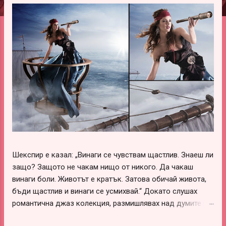
ц
и
и
Шекспир е казал: „Винаги се чувствам щастлив. Знаеш ли
защо? Защото не чакам нищо от никого. Да чакаш
винаги боли. Животът е кратък. Затова обичай живота,
бъди щастлив и винаги се усмихвай.“ Докато слушах
романтична джаз колекция, размишлявах над думите на
този леко луд и вечно щастливо влюбен гений –