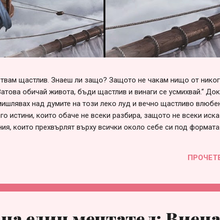
вствам щастлив. Знаеш ли защо? Защото не чакам нищо от нико
Затова обичай живота, бъди щастлив и винаги се усмихвай.“ До
ишлявах над думите на този леко луд и вечно щастливо влюбен
го истини, които обаче не всеки разбира, защото не всеки иска
ния, които прехвърлят върху всички около себе си под формата
говорни“, „несериозни“ и т.н. Списъкът е дълъг и всеки може да 
е в сърцето си. Така или иначе, болка във взаимоотношенията 
ПРОЧЕТ
през различна призма и личностна мотивация, за която няма с
 това е страхът от само-заявяване или от загуба на приятелст
много проста – когато един човек не събира смелост да заяви с
на един мечтател: Виен