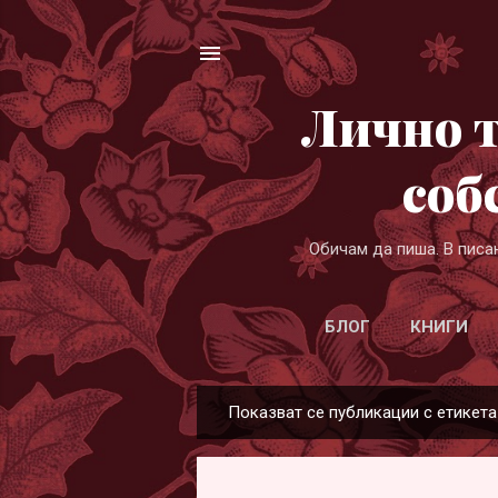
Лично т
соб
Обичам да пиша. В писа
БЛОГ
КНИГИ
Показват се публикации с етикет
П
у
б