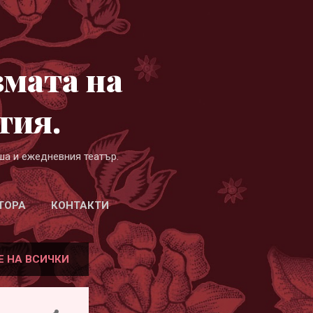
змата на
гия.
ша и ежедневния театър.
ТОРА
КОНТАКТИ
Е НА ВСИЧКИ