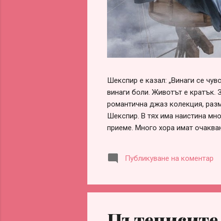
Шекспир е казал: „Винаги се чу
винаги боли. Животът е кратък. 
романтична джаз колекция, разм
Шекспир. В тях има наистина мно
приеме. Много хора имат очаква
обвинения, че са „нагли“, „безот
оформи сам, ако честно погледн
Публикуване на коментар
заради разочарования, гледане 
информираност. Честа причина за
партньорство. Истината обаче е 
Пътеписите 