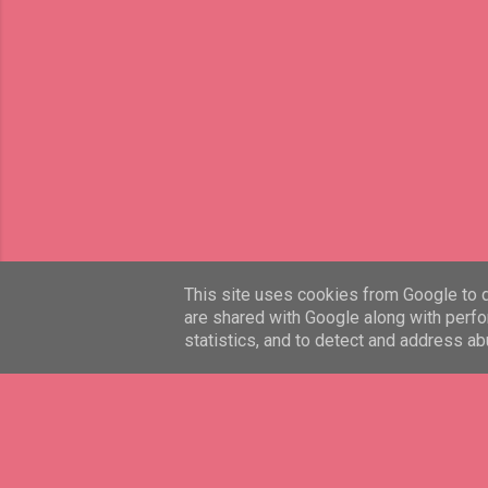
This site uses cookies from Google to de
are shared with Google along with perfo
statistics, and to detect and address ab