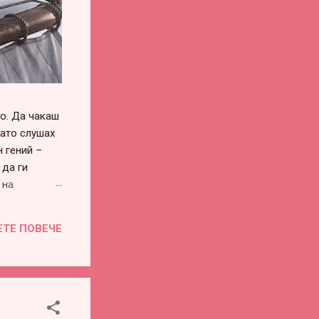
го. Да чакаш
като слушах
 гений –
 да ги
 на
си го
винаги има –
ЕТЕ ПОВЕЧЕ
воевременна
во или
е...
а