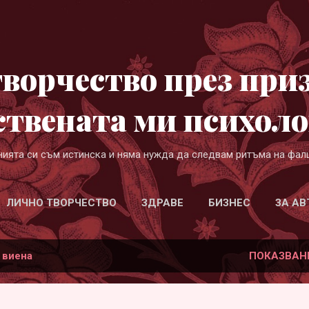
Пропускане към основното съдържание
ворчество през при
ствената ми психоло
нията си съм истинска и няма нужда да следвам ритъма на фал
ЛИЧНО ТВОРЧЕСТВО
ЗДРАВЕ
БИЗНЕС
ЗА АВ
а
виена
ПОКАЗВАН