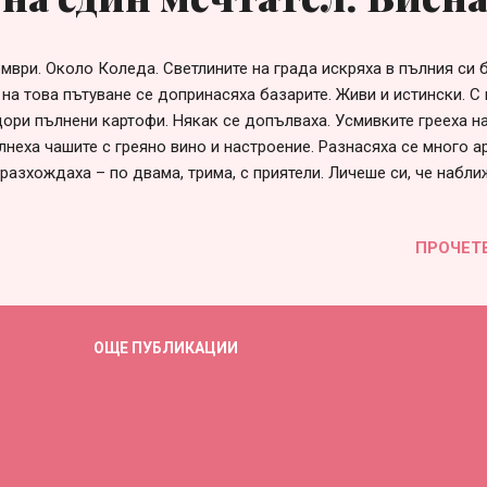
мври. Около Коледа. Светлините на града искряха в пълния си б
 на това пътуване се допринасяха базарите. Живи и истински. С 
дори пълнени картофи. Някак се допълваха. Усмивките грееха н
лнеха чашите с греяно вино и настроение. Разнасяха се много а
 разхождаха – по двама, трима, с приятели. Личеше си, че набл
яка спирка и улица светеше. В цветовете на радости и подаръци
икаляха. Из различните замъци. Позлатени до безобразие, но 
ПРОЧЕТ
. Имаше изящност и нежно преплитане на днешни и отминали 
дрехите, които сега красяха музеите. И си спомняха за броните
 рицари. Покрити с величие. Също така и буржоазия, учудващо 
о си. Носеше се мелодия от непознат инструмент. Валери видя 
ОЩЕ ПУБЛИКАЦИИ
в черно, с ръкавици, красива усмивка, лъхаща на носталгия. От
иреше. На ...