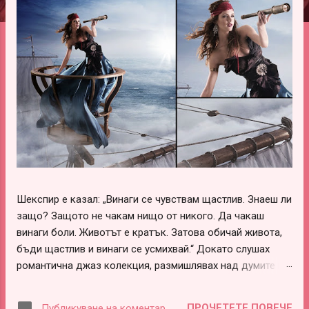
ц
и
и
Шекспир е казал: „Винаги се чувствам щастлив. Знаеш ли
защо? Защото не чакам нищо от никого. Да чакаш
винаги боли. Животът е кратък. Затова обичай живота,
бъди щастлив и винаги се усмихвай.“ Докато слушах
романтична джаз колекция, размишлявах над думите на
този леко луд и вечно щастливо влюбен гений –
Шекспир. В тях има наистина много истини, които обаче
ПРОЧЕТЕТЕ ПОВЕЧЕ
Публикуване на коментар