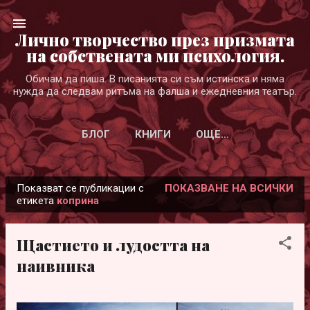
Пропускане към основното съдържание
Лично творчество през призмата
на собствената ми психология.
Обичам да пиша. В писанията си съм истинска и няма
нужда да следвам ритъма на фалша и ежедневния театър.
БЛОГ
КНИГИ
ОЩЕ…
Показват се публикации с
ПОКАЗВАНЕ НА ВСИЧКИ
П
етикета
коприна
у
б
Щастието и лудостта на
л
наивника
и
к
а