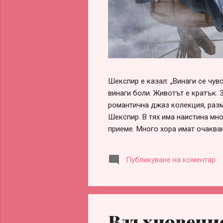
Шекспир е казал: „Винаги се чу
винаги боли. Животът е кратък. 
романтична джаз колекция, разм
Шекспир. В тях има наистина мно
приеме. Много хора имат очаква
обвинения, че са „нагли“, „безот
оформи сам, ако честно погледн
Публикуване на коментар
заради разочарования, гледане 
информираност. Честа причина за
партньорство. Истината обаче е 
Вдъхновение