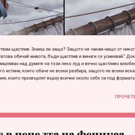
вствам щастлив. Знаеш ли защо? Защото не чакам нищо от нико
Затова обичай живота, бъди щастлив и винаги се усмихвай.“ До
ишлявах над думите на този леко луд и вечно щастливо влюбен
го истини, които обаче не всеки разбира, защото не всеки иска
ния, които прехвърлят върху всички около себе си под формата
говорни“, „несериозни“ и т.н. Списъкът е дълъг и всеки може да 
е в сърцето си. Така или иначе, болка във взаимоотношенията 
ПРОЧЕТ
през различна призма и личностна мотивация, за която няма с
 това е страхът от само-заявяване или от загуба на приятелст
много проста – когато един човек не събира смелост да заяви с
 в пепелта на феникса..