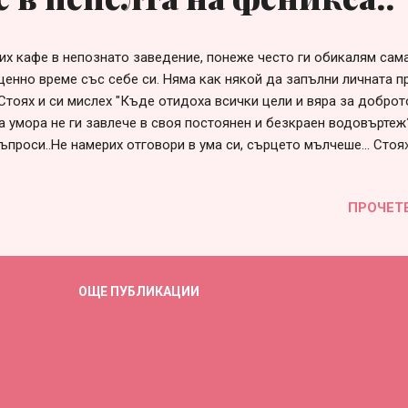
их кафе в непознато заведение, понеже често ги обикалям сама
ценно време със себе си. Няма как някой да запълни личната п
Стоях и си мислех "Къде отидоха всички цели и вяра за доброт
а умора не ги завлече в своя постоянен и безкраен водовъртеж?
ъпроси..Не намерих отговори в ума си, сърцето мълчеше... Стоях
отки на заведението и кучета по плажа, които видимо бяха щас
живи и могат да тичат. Те, за разлика от хората, не слагат маск
ПРОЧЕТ
ат на съществуването си.. Радват се, че просто са живи. Така 
 въпроса "Докога ще нося маската на някой друг, умело прикрит
а?"... Докато не предприема действия в моята лична и уникална
м дребни неща от живота и в последствие по-големи... Често и
ОЩЕ ПУБЛИКАЦИИ
видения, кои като преживяни житейски ситуации с украса и те с