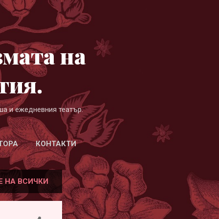
змата на
гия.
ша и ежедневния театър.
ТОРА
КОНТАКТИ
Е НА ВСИЧКИ