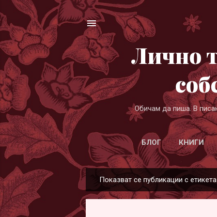
Лично т
соб
Обичам да пиша. В писа
БЛОГ
КНИГИ
Показват се публикации с етикет
П
у
б