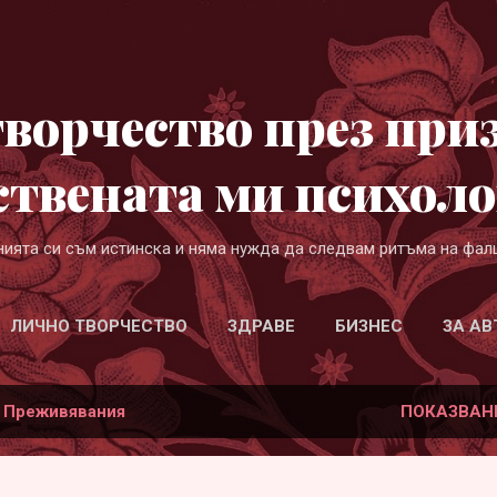
Пропускане към основното съдържание
ворчество през при
ствената ми психоло
нията си съм истинска и няма нужда да следвам ритъма на фал
ЛИЧНО ТВОРЧЕСТВО
ЗДРАВЕ
БИЗНЕС
ЗА АВ
а
Преживявания
ПОКАЗВАН