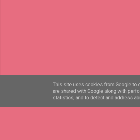
This site uses cookies from Google to de
are shared with Google along with perfo
statistics, and to detect and address ab