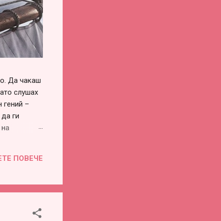
го. Да чакаш
като слушах
 гений –
 да ги
 на
си го
винаги има –
ЕТЕ ПОВЕЧЕ
воевременна
во или
е...