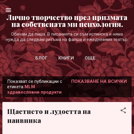
Пропускане към основното съдържание
Лично творчество през призмата
на собствената ми психология.
Обичам да пиша. В писанията си съм истинска и няма
нужда да следвам ритъма на фалша и ежедневния театър.
БЛОГ
КНИГИ
ОЩЕ…
Показват се публикации с
ПОКАЗВАНЕ НА ВСИЧКИ
П
етикета
MLM
здравословни продукти
у
б
л
Щастието и лудостта на
и
наивника
к
а