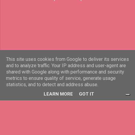
дистрибутори. onemorebulgaria.com 💡
Какво е One More International? One More
International е фирма, която използва
MLM модел за разпространение на
своите продукти чрез директни продажби
и изграждане на мрежа от дистрибутори.
Компанията твърди, че продуктите им са
с качество, подкрепено с сертификати
(например WHO, ISO, Medical Device
This site uses cookies from Google to deliver its services
and to analyze traffic. Your IP address and user-agent are
93/42/EEC и други). onemorebulgaria.com
shared with Google along with performance and security
🧪 Продукти на One More International OMI
Предоставено от Blogger
metrics to ensure quality of service, generate usage
предлага разнообразие от пластири
statistics, and to detect and address abuse.
(уелнес, нутриентни, функционални) и
www.lichna-prizma.eu
LEARN MORE
GOT IT
други продукти за здраве и красота.
Основната им цел е да се доставят
полезни вещества през кож...