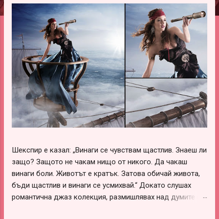
ц
и
и
Шекспир е казал: „Винаги се чувствам щастлив. Знаеш ли
защо? Защото не чакам нищо от никого. Да чакаш
винаги боли. Животът е кратък. Затова обичай живота,
бъди щастлив и винаги се усмихвай.“ Докато слушах
романтична джаз колекция, размишлявах над думите на
този леко луд и вечно щастливо влюбен гений –