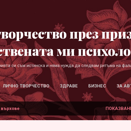
Пропускане към основното съдържание
ворчество през при
ствената ми психоло
нията си съм истинска и няма нужда да следвам ритъма на фал
ЛИЧНО ТВОРЧЕСТВО
ЗДРАВЕ
БИЗНЕС
ЗА АВ
а
върхове
ПОКАЗВАН