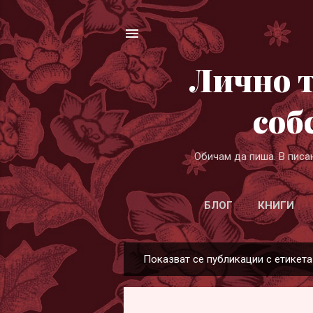
Лично т
соб
Обичам да пиша. В писа
БЛОГ
КНИГИ
Показват се публикации с етикет
П
у
б