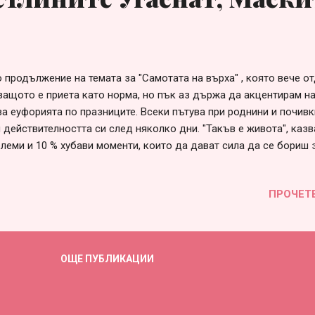
 продължение на темата за "Самотата на върха" , която вече от
 защото е приета като норма, но пък аз държа да акцентирам на
а еуфорията по празниците. Всеки пътува при роднини и почивки
 действителността си след няколко дни. "Такъв е живота", казв
блеми и 10 % хубави моменти, които да дават сила да се бориш 
 като всички по целия свят" и това е вярно. Наскоро го разбрах
я Великден. И добре, че се случи, за да се приземя и смиря пр
ПРОЧЕТ
и неестествено да се опитвам да контролирам събития, хора, о
о спрях и се чувствам по-добре. Сега, защо свързвам светлинит
е? Защото общото между тях е, че заслепяват и се играят роли
семейства или личности, които изглеждат привидно доволни от
ОЩЕ ПУБЛИКАЦИИ
рзани, хвалейки се как могат да правят всичко, което поискат б
т с ня...