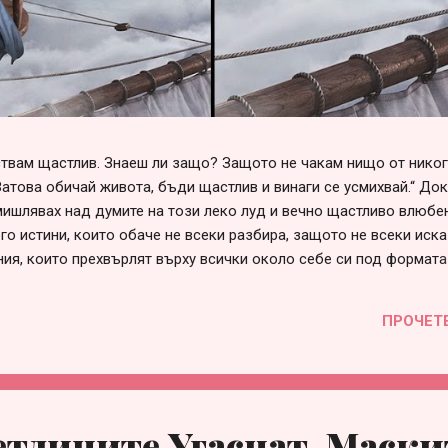
вствам щастлив. Знаеш ли защо? Защото не чакам нищо от нико
Затова обичай живота, бъди щастлив и винаги се усмихвай.“ До
ишлявах над думите на този леко луд и вечно щастливо влюбен
го истини, които обаче не всеки разбира, защото не всеки иска
ния, които прехвърлят върху всички около себе си под формата
говорни“, „несериозни“ и т.н. Списъкът е дълъг и всеки може да 
е в сърцето си. Така или иначе, болка във взаимоотношенията 
ПРОЧЕТ
през различна призма и личностна мотивация, за която няма с
 това е страхът от само-заявяване или от загуба на приятелст
много проста – когато един човек не събира смелост да заяви с
етлините Угаснат, Маски