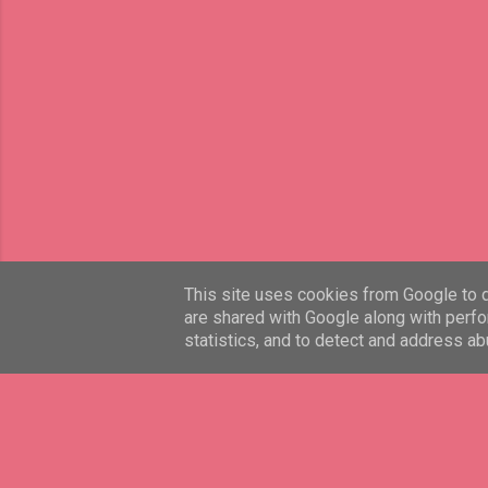
This site uses cookies from Google to de
are shared with Google along with perfo
statistics, and to detect and address ab