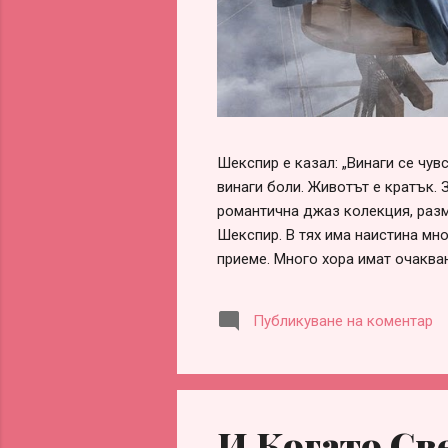
Шекспир е казал: „Винаги се чу
винаги боли. Животът е кратък. 
романтична джаз колекция, разм
Шекспир. В тях има наистина мно
приеме. Много хора имат очаква
обвинения, че са „нагли“, „безот
оформи сам, ако честно погледн
Публикуване на коментар
заради разочарования, гледане 
информираност. Честа причина за
партньорство. Истината обаче е 
И Когато Св