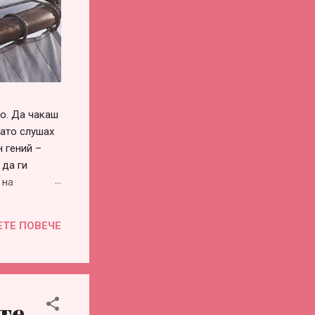
го. Да чакаш
като слушах
 гений –
 да ги
 на
си го
винаги има –
ЕТЕ ПОВЕЧЕ
воевременна
во или
е...
те