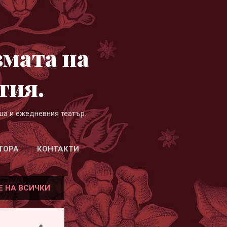
змата на
гия.
ша и ежедневния театър.
ТОРА
КОНТАКТИ
Е НА ВСИЧКИ