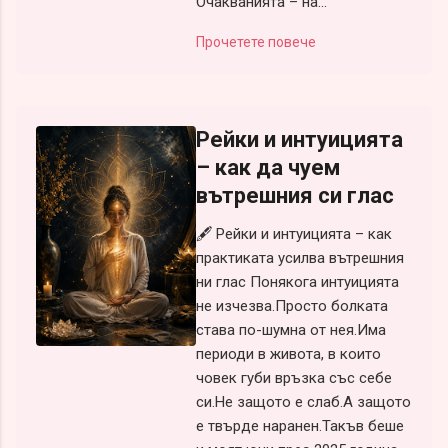
Очакванията – на...
Прочетете повече
Рейки и интуицията
– как да чуем
вътрешния си глас
🖋️ Рейки и интуицията – как
практиката усилва вътрешния
ни глас Понякога интуицията
не изчезва.Просто болката
става по-шумна от нея.Има
периоди в живота, в които
човек губи връзка със себе
си.Не защото е слаб.А защото
е твърде наранен.Такъв беше