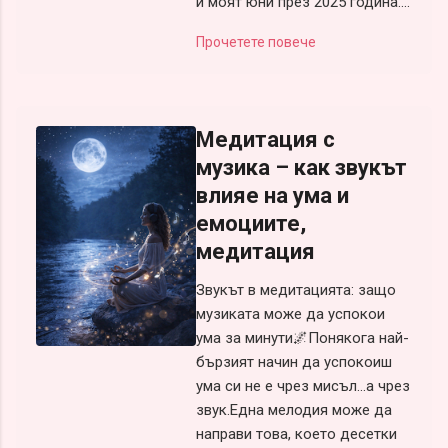
и моят юни през 2025 година....
Прочетете повече
Медитация с
музика – как звукът
влияе на ума и
емоциите,
медитация
Звукът в медитацията: защо
музиката може да успокои
ума за минути🌌Понякога най-
бързият начин да успокоиш
ума си не е чрез мисъл…а чрез
звук.Една мелодия може да
направи това, което десетки