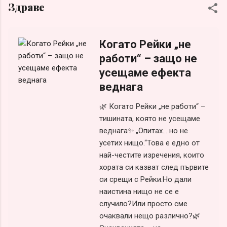
Здраве
„несериозни“ и т.н. Списъкът е дълъг и всеки може да си
го оформи сам, ако честно погледне в сърцето си. Така
или иначе, болка във взаимоотношенията винаги има –
Когато Рейки „не
заради разочарования, гледане през различна призма и
личностна мотивация, за която няма своевременна
работи“ – защо не
информираност. Честа причина за това е страхът от само-
усещаме ефекта
заявяване или от загуба на приятелство или партньорство.
веднага
Истината обаче е много проста – когато един човек не
събира смелост да заяви се...
🌿 Когато Рейки „не работи“ –
тишината, която не усещаме
веднага✨ „Опитах… но не
усетих нищо.“Това е едно от
най-честите изречения, които
хората си казват след първите
си срещи с Рейки.Но дали
наистина нищо не се е
случило?Или просто сме
очаквали нещо различно?🌿