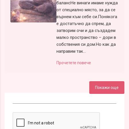
балансНе винаги имаме нужда
от специално място, за да се
върнем към себе си.Понякога
е достатъчно да спрем, да
затворим очи и да създадем
малко пространство – дори в
собствения си дом.Но как да
направим так...
Прочетете повече
Покажи още