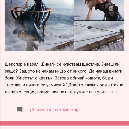
Шекспир е казал: „Винаги се чувствам щастлив. Знаеш ли
защо? Защото не чакам нищо от никого. Да чакаш винаги
боли. Животът е кратък. Затова обичай живота, бъди
щастлив и винаги се усмихвай.“ Докато слушах романтична
джаз колекция, размишлявах над думите на този леко луд
и вечно щастливо влюбен гений – Шекспир. В тях има
наистина много истини, които обаче не всеки разбира,
Публикуване на коментар
защото не всеки иска да ги приеме. Много хора имат
очаквания, които прехвърлят върху всички около себе си
под формата на обвинения, че са „нагли“, „безотговорни“,