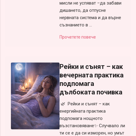
мисли не успяват –да забави
дишането, да отпусне
нервната система и да върне
съзнанието в ...
Прочетете повече
Рейки и сънят – как
вечерната практика
подпомага
дълбоката почивка
🌿 Рейки и сънят – как
енергийната практика
подпомага нощното
възстановяване✨ Случвало ли
ти се е да си изморен, но умът