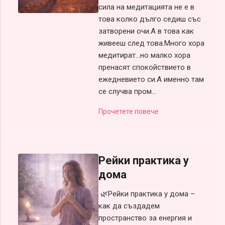
сила на медитацията не е в
това колко дълго седиш със
затворени очи.А в това как
живееш след това.Много хора
медитират…но малко хора
пренасят спокойствието в
ежедневието си.А именно там
се случва пром...
Прочетете повече
Рейки практика у
дома
🌿Рейки практика у дома –
как да създадем
пространство за енергия и