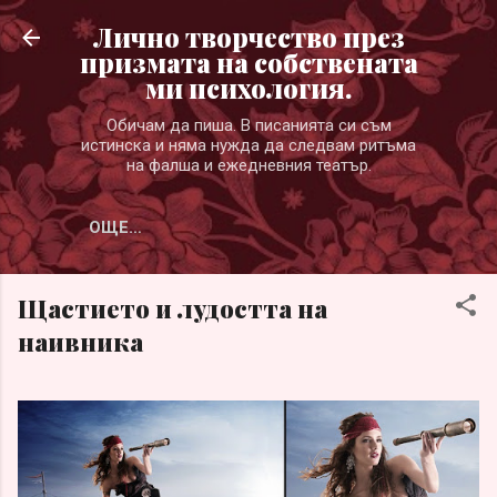
Пропускане към основното съдържание
Лично творчество през
призмата на собствената
ми психология.
Обичам да пиша. В писанията си съм
истинска и няма нужда да следвам ритъма
на фалша и ежедневния театър.
ОЩЕ…
Щастието и лудостта на
наивника