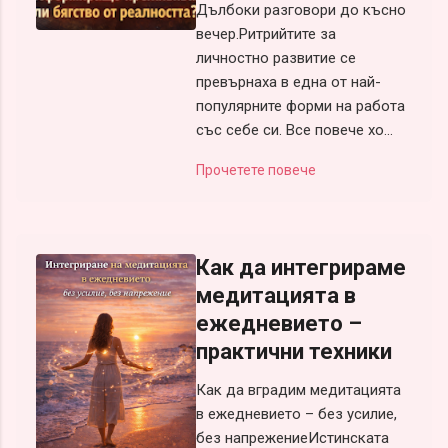
Дълбоки разговори до късно
вечер.Ритрийтите за
личностно развитие се
превърнаха в една от най-
популярните форми на работа
със себе си. Все повече хо...
Прочетете повече
Как да интегрираме
медитацията в
ежедневието –
практични техники
Как да вградим медитацията
в ежедневието – без усилие,
без напрежениеИстинската