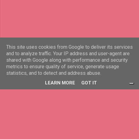
липсата на адекватни действия дори най-
дълбоката и силна истинска любов
умира. Това е една тема, за която всеки
има какво да каже, оспори или просто да
препусние да потъне в океана на времето
между всички животи във вечността,
когато хората се срещат, но не винаги се
This site uses cookies from Google to deliver its services
and to analyze traffic. Your IP address and user-agent are
избират. Понеже тези дни беше така
shared with Google along with performance and security
нареченото Плутонско казими за
Предоставено от Blogger
metrics to ensure quality of service, generate usage
седмицата на 20.01.2025, което си е
statistics, and to detect and address abuse.
сериозно нещо що се отнася до
www.lichna-prizma.eu
LEARN MORE
GOT IT
любовните, и не само отношениял Нещо
се замислих за някои позараснали мои
любовни рани, чийто душевни лепенки
отлепих и извед...
Вашите избори за поверителност