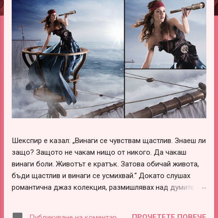
ц
и
и
Шекспир е казал: „Винаги се чувствам щастлив. Знаеш ли
защо? Защото не чакам нищо от никого. Да чакаш
винаги боли. Животът е кратък. Затова обичай живота,
бъди щастлив и винаги се усмихвай.“ Докато слушах
романтична джаз колекция, размишлявах над думите на
този леко луд и вечно щастливо влюбен гений –
Шекспир. В тях има наистина много истини, които обаче
ПРОЧЕТЕТЕ ПОВЕЧЕ
Публикуване на коментар