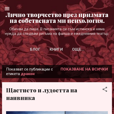
Пропускане към основното съдържание
Лично творчество през призмата
на собствената ми психология.
Обичам да пиша. В писанията си съм истинска и няма
нужда да следвам ритъма на фалша и ежедневния театър.
БЛОГ
КНИГИ
ОЩЕ…
Показват се публикации с
ПОКАЗВАНЕ НА ВСИЧКИ
П
етикета
дракон
у
б
Щастието и лудостта на
л
наивника
и
к
а