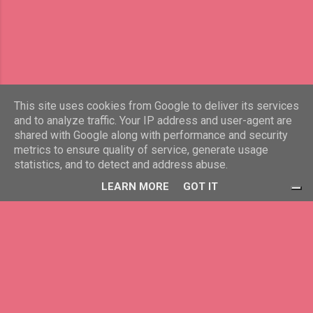
изображения заменяха всичко това.
Гледа дълго пожълтелите страници извън
найлоновите обвивки. Прехвърли пет
години назад, нищо, после десет. Не
откриваше лицето му. Сънят не винаги се
сбъдва, казваше майка й, особено ако е
видян рано сутрин. Шарлийн излезе да се
This site uses cookies from Google to deliver its services
and to analyze traffic. Your IP address and user-agent are
разходи край морето, но движението на
shared with Google along with performance and security
най-разнообразни транспортни средства
Предоставено от Blogger
metrics to ensure quality of service, generate usage
беше в своя пик. Жената тръгна пеша с
statistics, and to detect and address abuse.
бавни крачки към шума на морските
www.lichna-prizma.eu
LEARN MORE
GOT IT
вълни. По пътя слушаше музика. Реши да
изпие една чаша кафе, все пак рано
сутрин това е най-доброто за
разсънване. Тя заслуша вълните, мак...
Вашите избори за поверителност