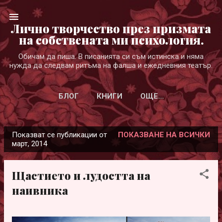
Пропускане към основното съдържание
Лично творчество през призмата
на собствената ми психология.
Обичам да пиша. В писанията си съм истинска и няма
нужда да следвам ритъма на фалша и ежедневния театър.
БЛОГ
КНИГИ
ОЩЕ…
Показват се публикации от
ПОКАЗВАНЕ НА ВСИЧКИ
П
март, 2014
у
б
Щастието и лудостта на
л
наивника
и
к
а