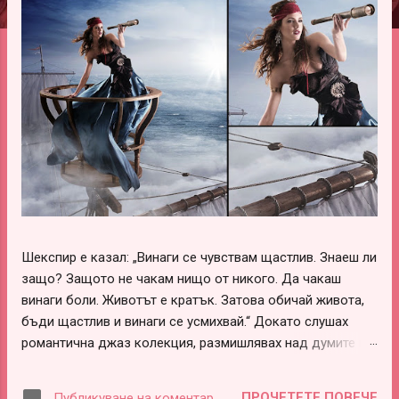
ц
и
и
Шекспир е казал: „Винаги се чувствам щастлив. Знаеш ли
защо? Защото не чакам нищо от никого. Да чакаш
винаги боли. Животът е кратък. Затова обичай живота,
бъди щастлив и винаги се усмихвай.“ Докато слушах
романтична джаз колекция, размишлявах над думите на
този леко луд и вечно щастливо влюбен гений –
Шекспир. В тях има наистина много истини, които обаче
ПРОЧЕТЕТЕ ПОВЕЧЕ
Публикуване на коментар