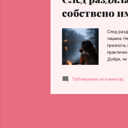
собствено и
След разд
тишина. Н
празнота, 
практичен
Добре, че
и приглуш
болезнени
Публикуване на коментар
Валери. П
истерични
спокойно 
приемай л
Вероятно 
нечие сър