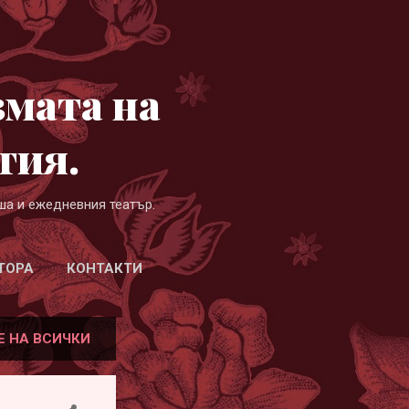
змата на
гия.
ша и ежедневния театър.
ТОРА
КОНТАКТИ
Е НА ВСИЧКИ