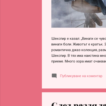
Шекспир е казал: „Винаги се чу
винаги боли. Животът е кратък. 
романтична джаз колекция, разм
Шекспир. В тях има наистина мно
приеме. Много хора имат очаква
обвинения, че са „нагли“, „безот
оформи сам, ако честно погледн
Публикуване на коментар
заради разочарования, гледане 
информираност. Честа причина за
партньорство. Истината обаче е 
След раздял