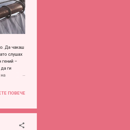
го. Да чакаш
като слушах
 гений –
 да ги
 на
си го
винаги има –
ЕТЕ ПОВЕЧЕ
воевременна
во или
е...