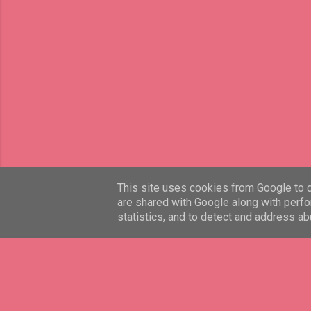
This site uses cookies from Google to de
are shared with Google along with perfo
statistics, and to detect and address ab