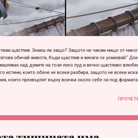
вствам щастлив. Знаеш ли защо? Защото не чакам нищо от нико
Затова обичай живота, бъди щастлив и винаги се усмихвай.“ До
ишлявах над думите на този леко луд и вечно щастливо влюбен
го истини, които обаче не всеки разбира, защото не всеки иска
ния, които прехвърлят върху всички около себе си под формата
говорни“, „несериозни“ и т.н. Списъкът е дълъг и всеки може да 
е в сърцето си. Така или иначе, болка във взаимоотношенията 
ПРОЧЕТ
през различна призма и личностна мотивация, за която няма с
 това е страхът от само-заявяване или от загуба на приятелст
много проста – когато един човек не събира смелост да заяви с
ата тишината има