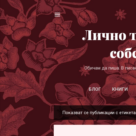
Лично т
соб
Обичам да пиша. В писа
БЛОГ
КНИГИ
Показват се публикации с етикет
П
у
б