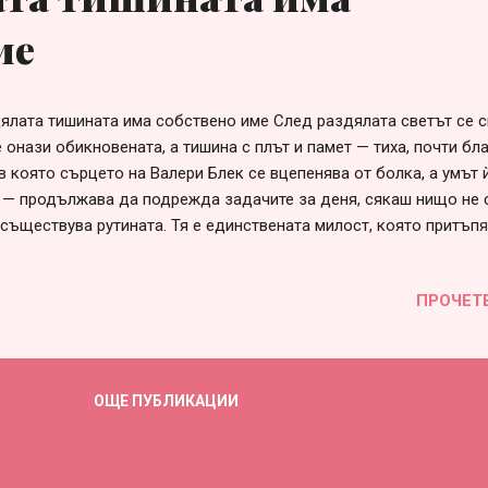
ме
ялата тишината има собствено име След раздялата светът се 
е онази обикновената, а тишина с плът и памет — тиха, почти бл
в която сърцето на Валери Блек се вцепенява от болка, а умът 
 — продължава да подрежда задачите за деня, сякаш нищо не с
 съществува рутината. Тя е единствената милост, която притъп
ава спомените, прехвърчащи като снежинки от първия сняг — кр
 едновременно. Зимата дойде не само върху земята, а и върху 
ПРОЧЕТ
оредна раздяла. Без шум, без обвинения, без театралното „Мразя
те въпроси кой какво е направил. Само една тиха истина, изреч
и безмилостно: „Не искам да сме семейство. Никога не съм те о
ично — просто не желая да се обвързвам. А и ти не си моето мо
ОЩЕ ПУБЛИКАЦИИ
беше така. И коя беше Валери Блек, че да спори със свободнат
це? Поредна раздяла — в същия позн...