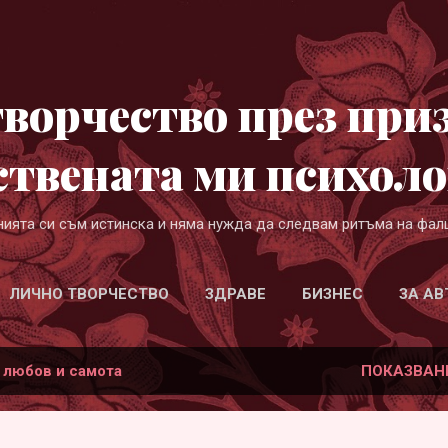
Пропускане към основното съдържание
ворчество през при
ствената ми психоло
нията си съм истинска и няма нужда да следвам ритъма на фал
ЛИЧНО ТВОРЧЕСТВО
ЗДРАВЕ
БИЗНЕС
ЗА АВ
а
любов и самота
ПОКАЗВАН