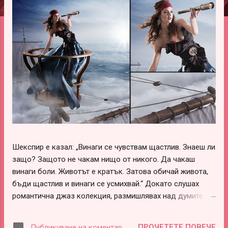
ц
и
и
Шекспир е казал: „Винаги се чувствам щастлив. Знаеш ли
защо? Защото не чакам нищо от никого. Да чакаш
винаги боли. Животът е кратък. Затова обичай живота,
бъди щастлив и винаги се усмихвай.“ Докато слушах
романтична джаз колекция, размишлявах над думите на
този леко луд и вечно щастливо влюбен гений –
Шекспир. В тях има наистина много истини, които обаче
ПРОЧЕТЕТЕ ПОВЕЧЕ
Публикуване на коментар