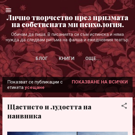
Пропускане към основното съдържание
Лично творчество през призмата
на собствената ми психология.
Обичам да пиша. В писанията си съм истинска и няма
нужда да следвам ритъма на фалша и ежедневния театър.
БЛОГ
КНИГИ
ОЩЕ…
Показват се публикации с
ПОКАЗВАНЕ НА ВСИЧКИ
П
етикета
усещане
у
б
Щастието и лудостта на
л
наивника
и
к
а