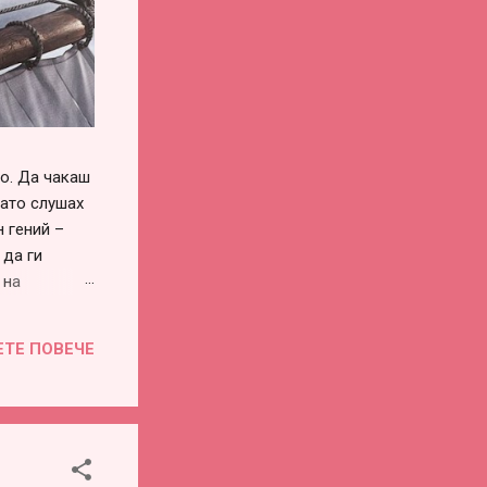
го. Да чакаш
като слушах
 гений –
 да ги
 на
си го
винаги има –
ЕТЕ ПОВЕЧЕ
воевременна
во или
е...