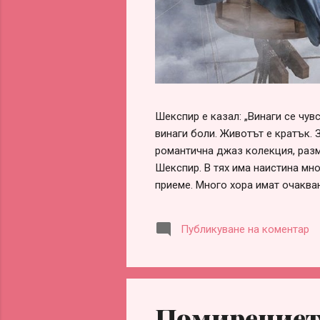
Шекспир е казал: „Винаги се чу
винаги боли. Животът е кратък. 
романтична джаз колекция, разм
Шекспир. В тях има наистина мно
приеме. Много хора имат очаква
обвинения, че са „нагли“, „безот
оформи сам, ако честно погледн
Публикуване на коментар
заради разочарования, гледане 
информираност. Честа причина за
партньорство. Истината обаче е 
Помирението