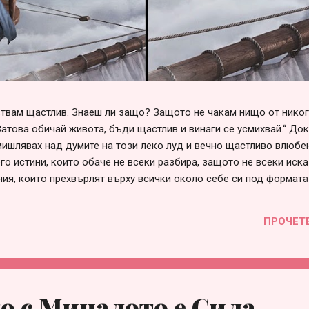
вствам щастлив. Знаеш ли защо? Защото не чакам нищо от нико
Затова обичай живота, бъди щастлив и винаги се усмихвай.“ До
ишлявах над думите на този леко луд и вечно щастливо влюбен
го истини, които обаче не всеки разбира, защото не всеки иска
ния, които прехвърлят върху всички около себе си под формата
говорни“, „несериозни“ и т.н. Списъкът е дълъг и всеки може да 
е в сърцето си. Така или иначе, болка във взаимоотношенията 
ПРОЧЕТ
през различна призма и личностна мотивация, за която няма с
 това е страхът от само-заявяване или от загуба на приятелст
много проста – когато един човек не събира смелост да заяви с
 с Миналото е Сила