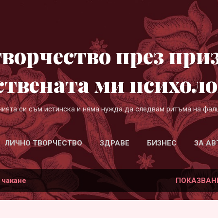
Пропускане към основното съдържание
ворчество през при
ствената ми психоло
нията си съм истинска и няма нужда да следвам ритъма на фал
ЛИЧНО ТВОРЧЕСТВО
ЗДРАВЕ
БИЗНЕС
ЗА АВ
а
чакане
ПОКАЗВАН