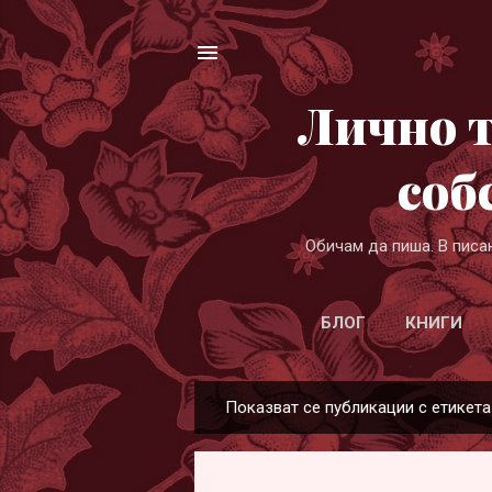
Лично т
соб
Обичам да пиша. В писа
БЛОГ
КНИГИ
Показват се публикации с етикет
П
у
б