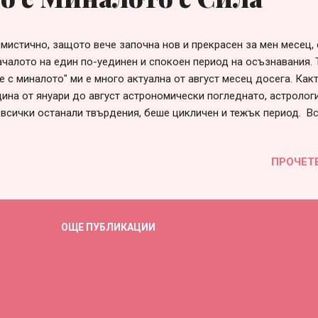
 мистично, защото вече започна нов и прекрасен за мен месец, 
ачалото на един по-уединен и спокоен период на осъзнавания. 
 с миналото" ми е много актуална от август месец досега. Какт
дина от януари до август астрономически погледнато, астролог
 всички останали твърдения, беше цикличен и тежък период. В
то обкръжение си беше точно така заради начина на мислене. 
о "Пет/ица чаши", която е много показателна за миналото, бъде
ПРОЧЕТ
о. Тя е изрисувана от Салвадор Дали , който е първият художни
комплект от 78 таро дизайни, който е изключително красив, за
 защо споменавам тази карта? От петте чаши всъщност 3 са пад
инало, настояще и бъдеще и всичко от тях е изляно на земята. Т
ОЩЕ ПУБЛИКАЦИИ
тно разсипани, но остават 2 чаши, които все още са пълни с из
дали ще се избере да се в...