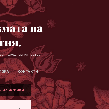
змата на
гия.
ша и ежедневния театър.
ТОРА
КОНТАКТИ
Е НА ВСИЧКИ