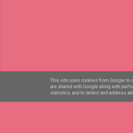
This site uses cookies from Google to de
are shared with Google along with perfo
statistics, and to detect and address ab