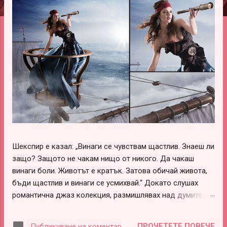
ц
и
и
Шекспир е казал: „Винаги се чувствам щастлив. Знаеш ли
защо? Защото не чакам нищо от никого. Да чакаш
винаги боли. Животът е кратък. Затова обичай живота,
бъди щастлив и винаги се усмихвай.“ Докато слушах
романтична джаз колекция, размишлявах над думите на
този леко луд и вечно щастливо влюбен гений –
Шекспир. В тях има наистина много истини, които обаче
ПРОЧЕТЕТЕ ПОВЕЧЕ
Публикуване на коментар