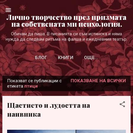
Пропускане към основното съдържание
Лично творчество през призмата
на собствената ми психология.
Обичам да пиша. В писанията си съм истинска и няма
нужда да следвам ритъма на фалша и ежедневния театър.
БЛОГ
КНИГИ
ОЩЕ…
Показват се публикации с
ПОКАЗВАНЕ НА ВСИЧКИ
П
етикета
птици
у
б
Щастието и лудостта на
л
наивника
и
к
а