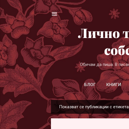
Лично т
соб
Обичам да пиша. В писа
БЛОГ
КНИГИ
Показват се публикации с етикет
П
у
б