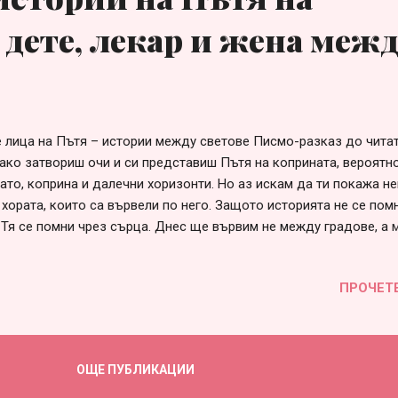
 дете, лекар и жена меж
 лица на Пътя – истории между светове Писмо-разказ до чита
 ако затвориш очи и си представиш Пътя на коприната, вероят
лато, коприна и далечни хоризонти. Но аз искам да ти покажа н
 хората, които са вървели по него. Защото историята не се пом
 Тя се помни чрез сърца. Днес ще вървим не между градове, а
те, родено между култури Някъде в кервансарай, между Самар
към Китай, се ражда дете. Майка му говори согдийски. Баща му
ПРОЧЕТ
о се чуват персийски, тюркски, индийски думи. То не принадле
 точно затова принадлежи на света. Детето расте между търгов
чи се да разбира хората не по думите, а по погледа. Знае как 
зик, но и намерение. То е жив мост. Стих Родено между езици, 
ОЩЕ ПУБЛИКАЦИИ
етето носи в себе си карта без граници. Лекарят в керванa Сред
 човек, който не продава нищо. ...