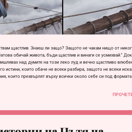
вствам щастлив. Знаеш ли защо? Защото не чакам нищо от нико
Затова обичай живота, бъди щастлив и винаги се усмихвай.“ До
ишлявах над думите на този леко луд и вечно щастливо влюбен
го истини, които обаче не всеки разбира, защото не всеки иска
ния, които прехвърлят върху всички около себе си под формата
говорни“, „несериозни“ и т.н. Списъкът е дълъг и всеки може да 
е в сърцето си. Така или иначе, болка във взаимоотношенията 
ПРОЧЕТ
през различна призма и личностна мотивация, за която няма с
 това е страхът от само-заявяване или от загуба на приятелст
много проста – когато един човек не събира смелост да заяви с
стории на Пътя на