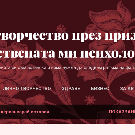
Пропускане към основното съдържание
ворчество през при
ствената ми психоло
нията си съм истинска и няма нужда да следвам ритъма на фал
ЛИЧНО ТВОРЧЕСТВО
ЗДРАВЕ
БИЗНЕС
ЗА АВ
а
кервансарай история
ПОКАЗВАН