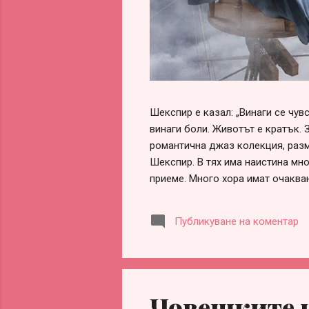
Шекспир е казал: „Винаги се чу
винаги боли. Животът е кратък. 
романтична джаз колекция, разм
Шекспир. В тях има наистина мно
приеме. Много хора имат очаква
обвинения, че са „нагли“, „безот
оформи сам, ако честно погледн
Публикуване на коментар
заради разочарования, гледане 
информираност. Честа причина за
партньорство. Истината обаче е 
Човешките и