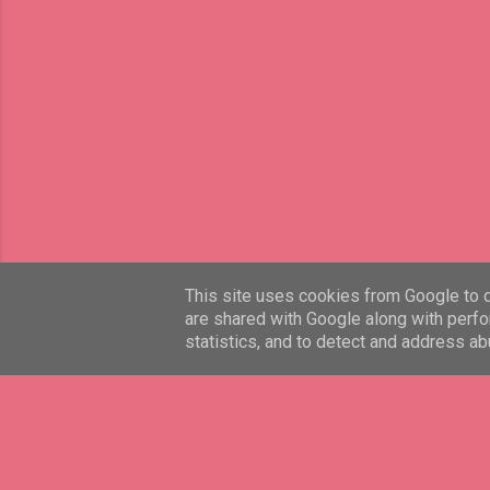
This site uses cookies from Google to de
are shared with Google along with perfo
statistics, and to detect and address ab