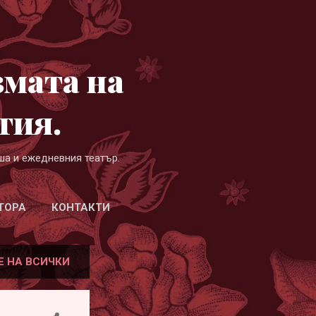
змата на
гия.
ша и ежедневния театър.
ТОРА
КОНТАКТИ
Е НА ВСИЧКИ