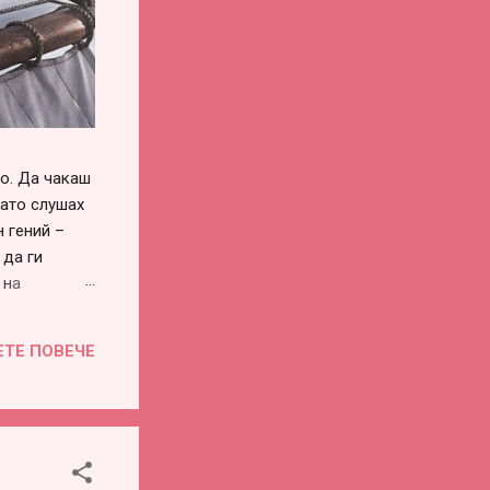
го. Да чакаш
като слушах
 гений –
 да ги
 на
си го
винаги има –
ЕТЕ ПОВЕЧЕ
воевременна
во или
е...