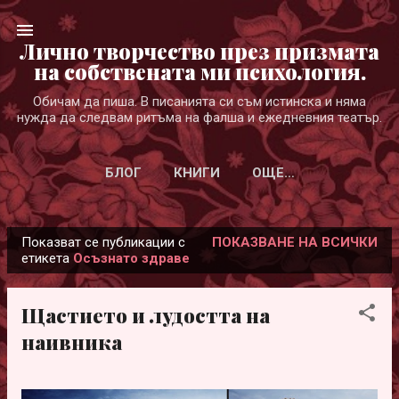
Пропускане към основното съдържание
Лично творчество през призмата
на собствената ми психология.
Обичам да пиша. В писанията си съм истинска и няма
нужда да следвам ритъма на фалша и ежедневния театър.
БЛОГ
КНИГИ
ОЩЕ…
Показват се публикации с
ПОКАЗВАНЕ НА ВСИЧКИ
П
етикета
Осъзнато здраве
у
б
Щастието и лудостта на
л
наивника
и
к
а