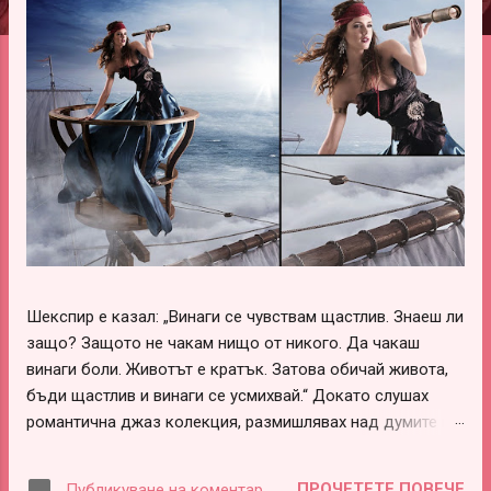
ц
и
и
Шекспир е казал: „Винаги се чувствам щастлив. Знаеш ли
защо? Защото не чакам нищо от никого. Да чакаш
винаги боли. Животът е кратък. Затова обичай живота,
бъди щастлив и винаги се усмихвай.“ Докато слушах
романтична джаз колекция, размишлявах над думите на
този леко луд и вечно щастливо влюбен гений –
Шекспир. В тях има наистина много истини, които обаче
ПРОЧЕТЕТЕ ПОВЕЧЕ
Публикуване на коментар