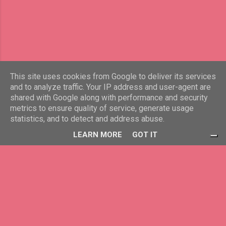
дишането се успокоява, а напрежението
започва да отстъпва. След края се
чувстваш леко и приятно, а моментът, в
който ръцете се разпъват и костите
изпукват, носи усещане за
освобождаване, което трудно може да
се обясни с думи. Този масаж не е като
This site uses cookies from Google to deliver its services
and to analyze traffic. Your IP address and user-agent are
типичните Арома или релаксиращи
shared with Google along with performance and security
терапии. Той е преживяване на енергийно
Предоставено от Blogger
metrics to ensure quality of service, generate usage
ниво. И след него има спокойствие,
statistics, and to detect and address abuse.
яснота и осезаемо повишаване на тонуса.
www.lichna-prizma.eu
LEARN MORE
GOT IT
Древна практика с модерно значение
Тайландският масаж има история над
2500 години и произлиза от Тайланд.
Свързан е с лечителя на Буда и съчетава
принципи от аюрведа, ...
Вашите избори за поверителност