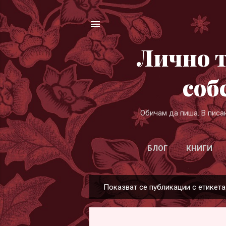
Лично т
соб
Обичам да пиша. В писа
БЛОГ
КНИГИ
Показват се публикации с етикет
П
у
б