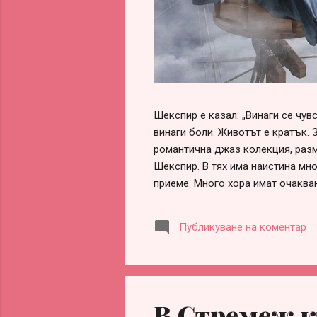
Шекспир е казал: „Винаги се чу
винаги боли. Животът е кратък. 
романтична джаз колекция, разм
Шекспир. В тях има наистина мно
приеме. Много хора имат очаква
обвинения, че са „нагли“, „безот
оформи сам, ако честно погледн
Публикуване на коментар
заради разочарования, гледане 
информираност. Честа причина за
партньорство. Истината обаче е 
В Стремеж к