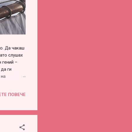
го. Да чакаш
като слушах
 гений –
 да ги
 на
си го
винаги има –
ЕТЕ ПОВЕЧЕ
воевременна
во или
е...