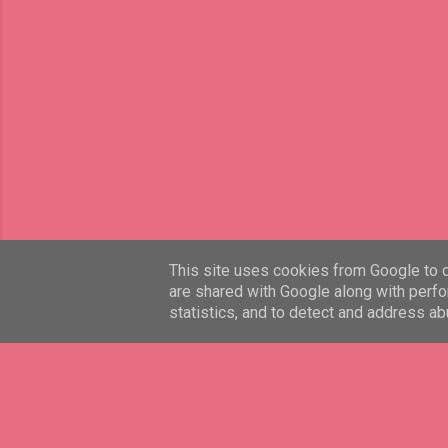
This site uses cookies from Google to de
are shared with Google along with perfo
statistics, and to detect and address ab