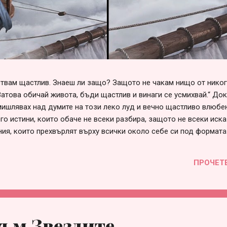
вствам щастлив. Знаеш ли защо? Защото не чакам нищо от нико
Затова обичай живота, бъди щастлив и винаги се усмихвай.“ До
ишлявах над думите на този леко луд и вечно щастливо влюбен
го истини, които обаче не всеки разбира, защото не всеки иска
ния, които прехвърлят върху всички около себе си под формата
говорни“, „несериозни“ и т.н. Списъкът е дълъг и всеки може да 
е в сърцето си. Така или иначе, болка във взаимоотношенията 
ПРОЧЕТ
през различна призма и личностна мотивация, за която няма с
 това е страхът от само-заявяване или от загуба на приятелст
много проста – когато един човек не събира смелост да заяви с
ъм Звездите