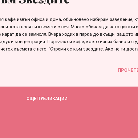
я кафе извън офиса и дома, обикновено избирам заведение, 
напитката носят и късмети с нея. Много обичам да чета цитати 
 карат да се замисля. Вчера ходих в парка до вкъщи, защото 
ъздух и концентрация. Поръчах си кафе, което изпих бавно и с у
четох късмета с него. "Стреми се към звездите. Ако не ги дост
иш да летиш." И аз така. Искам да летя в небето на живота си,
 в постовете си. Така се живее, а не като мишок, гъсок или др
ПРОЧЕТ
, които много харесвам, но не отговарят на моето разбиране за 
лът в думите, написани на този лист хартия е много голям и ве
на апатия, но след това излизане навън в парка, сякаш ми просв
а. Замислих се за звездите, които често гледам на една моя к
ОЩЕ ПУБЛИКАЦИИ
иките и космоса. Някак си оприличавам себе си като човек, кой
...