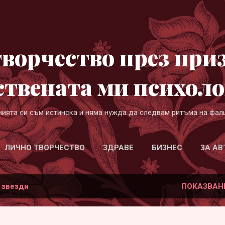
Пропускане към основното съдържание
ворчество през при
ствената ми психоло
нията си съм истинска и няма нужда да следвам ритъма на фал
ЛИЧНО ТВОРЧЕСТВО
ЗДРАВЕ
БИЗНЕС
ЗА АВ
а
звезди
ПОКАЗВАН