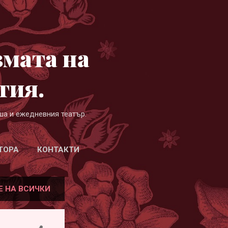
змата на
гия.
ша и ежедневния театър.
ТОРА
КОНТАКТИ
Е НА ВСИЧКИ